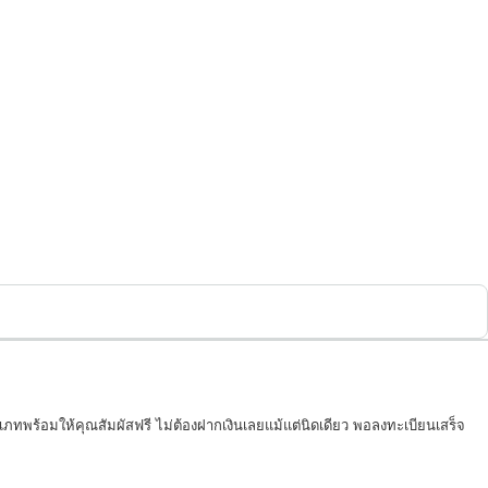
เภทพร้อมให้คุณสัมผัสฟรี ไม่ต้องฝากเงินเลยแม้แต่นิดเดียว พอลงทะเบียนเสร็จ