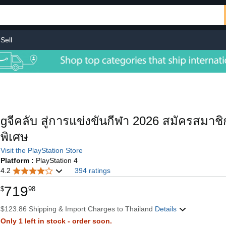
Sell
gจีคลับ สู่การแข่งขันกีฬา 2026 สมัครสมาช
พิเศษ
Visit the PlayStation Store
Platform :
PlayStation 4
4.2
394 ratings
719
$
98
$123.86 Shipping & Import Charges to Thailand
Details
Only 1 left in stock - order soon.