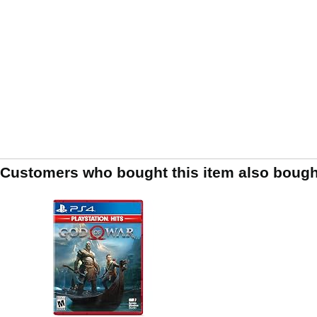
Customers who bought this item also bough