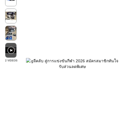
2 VIDEOS