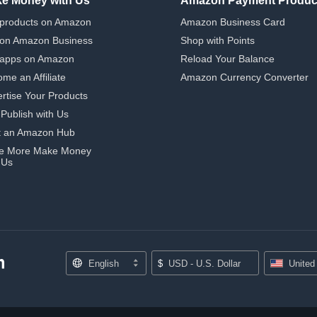
e Money with Us
Amazon Payment Produc
 products on Amazon
Amazon Business Card
 on Amazon Business
Shop with Points
 apps on Amazon
Reload Your Balance
me an Affiliate
Amazon Currency Converter
rtise Your Products
-Publish with Us
t an Amazon Hub
e More Make Money
 Us
English
$
USD - U.S. Dollar
United