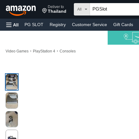
Deliver to
All
Thailand
PG SLOT
Registry
Customer Service
Gift Cards
All
›
›
Video Games
PlayStation 4
Consoles