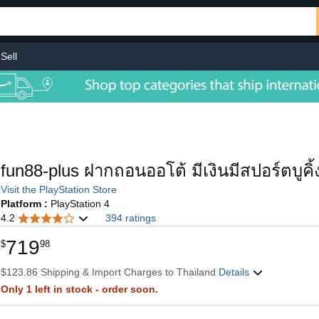
Sell
fun88-plus ฝากถอนออโต้ มีเงินมีสปอร์ตบูคิ
Visit the PlayStation Store
Platform :
PlayStation 4
4.2
394 ratings
719
$
98
$123.86 Shipping & Import Charges to Thailand
Details
Only 1 left in stock - order soon.