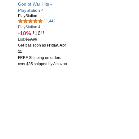
God of War Hits -
PlayStation 4
PlayStation
11,442
PlayStation 4
-18%
16
$
43
List:
$19.99
Get it as soon as
Friday, Apr
11
FREE Shipping on orders
over $35 shipped by Amazon