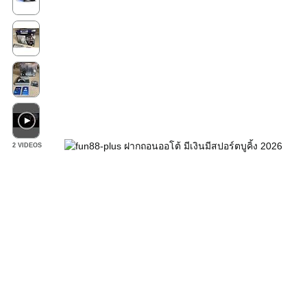
2 VIDEOS