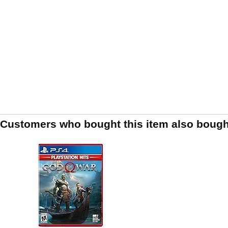
Customers who bought this item also bough