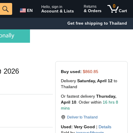
0
Returns
Hello, sign in
EN
& Orders
Cart
Account & Lists
Get free shipping to Thailand
้ง 2026
Buy used:
$860.85
Delivery
Saturday, April 12
to
Thailand
Or fastest delivery
Thursday,
April 10
. Order within
16 hrs 8
mins
Deliver to
Thailand
Used: Very Good
|
Details
Sold by
jerseys4thewin