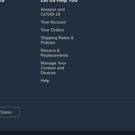
ts
Let Us Help You
Amazon and
COVID-19
Your Account
Your Orders
Shipping Rates &
Policies
Returns &
Replacements
Manage Your
Content and
Devices
Help
 States