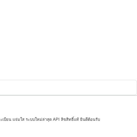
ยน แจ่มใส ระบบใหม่ล่าสุด API ลิขสิทธิ์แท้ ยินดีต้อนรับ