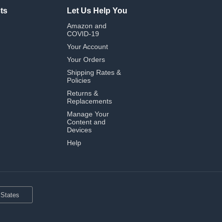
ts
Let Us Help You
Amazon and
COVID-19
Your Account
Your Orders
Shipping Rates &
Policies
Returns &
Replacements
Manage Your
Content and
Devices
Help
 States