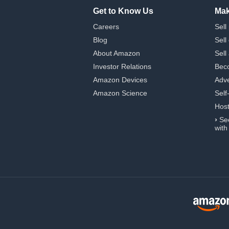
Get to Know Us
Mak
Careers
Sell
Blog
Sell
About Amazon
Sell
Investor Relations
Beco
Amazon Devices
Adve
Amazon Science
Self
Hos
›
Se
with