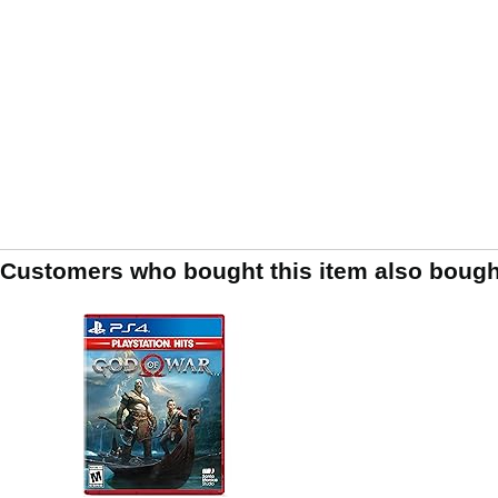
Customers who bought this item also bough