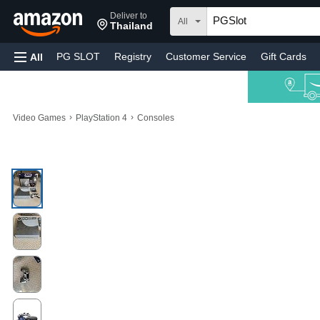
Deliver to
All
Thailand
PG SLOT
Registry
Customer Service
Gift Cards
All
›
›
Video Games
PlayStation 4
Consoles