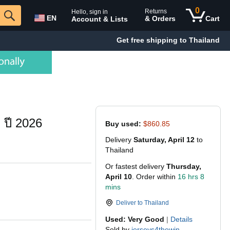
0
Returns
Hello, sign in
EN
& Orders
Cart
Account & Lists
Get free shipping to Thailand
 ปี 2026
Buy used:
$860.85
Delivery
Saturday, April 12
to
Thailand
Or fastest delivery
Thursday,
April 10
. Order within
16 hrs 8
mins
Deliver to
Thailand
Used: Very Good
|
Details
Sold by
jerseys4thewin