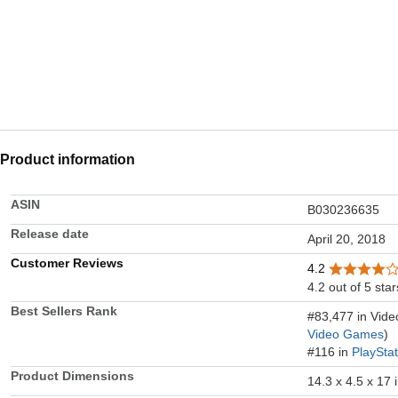
Product information
ASIN
B030236635
Release date
April 20, 2018
Customer Reviews
4.2
4.2 out of 5 star
Best Sellers Rank
#83,477 in Vid
Video Games
)
#116 in
PlaySta
Product Dimensions
14.3 x 4.5 x 17