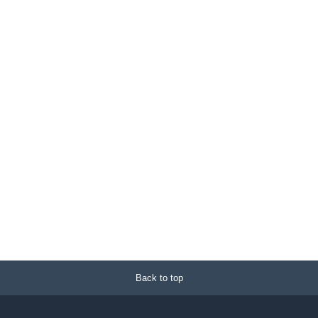
Back to top