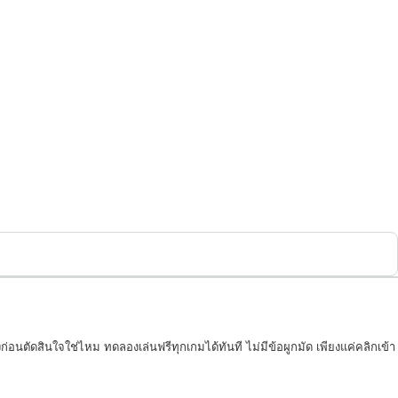
ตัดสินใจใช่ไหม ทดลองเล่นฟรีทุกเกมได้ทันที ไม่มีข้อผูกมัด เพียงแค่คลิกเข้า