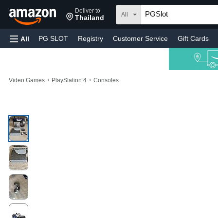
Deliver to
All
Thailand
PG SLOT
Registry
Customer Service
Gift Cards
All
›
›
Video Games
PlayStation 4
Consoles