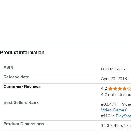
Product information
ASIN
B030236635
Release date
April 20, 2018
Customer Reviews
4.2
4.2 out of 5 star
Best Sellers Rank
#83,477 in Vid
Video Games
)
#116 in
PlaySta
Product Dimensions
14.3 x 4.5 x 17