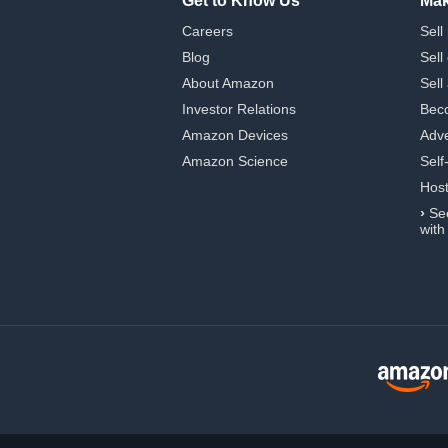
Get to Know Us
Mak
Careers
Sell
Blog
Sell
About Amazon
Sell
Investor Relations
Beco
Amazon Devices
Adve
Amazon Science
Self
Hos
›
Se
with