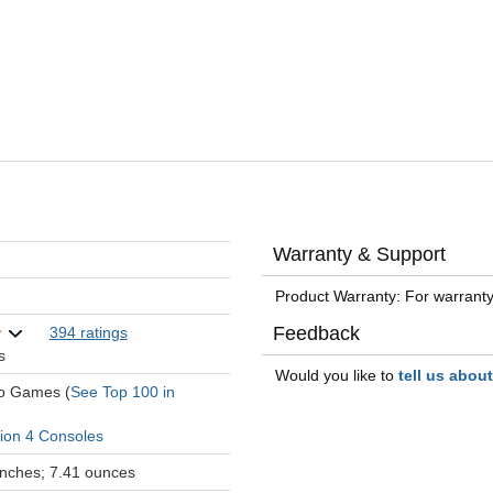
Warranty & Support
Product Warranty: For warranty
Feedback
394 ratings
s
Would you like to
tell us abou
eo Games (
See Top 100 in
tion 4 Consoles
 inches; 7.41 ounces