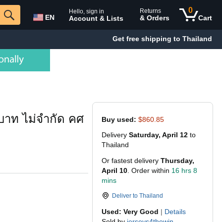
0
Returns
Hello, sign in
EN
& Orders
Cart
Account & Lists
Get free shipping to Thailand
 บาท ไม่จำกัด คศ
Buy used:
$860.85
Delivery
Saturday, April 12
to
Thailand
Or fastest delivery
Thursday,
April 10
. Order within
16 hrs 8
mins
Deliver to
Thailand
Used: Very Good
|
Details
Sold by
jerseys4thewin