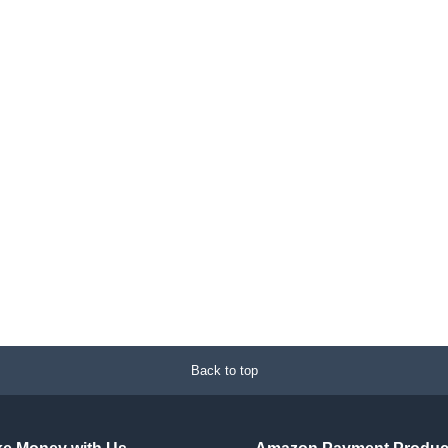
Back to top