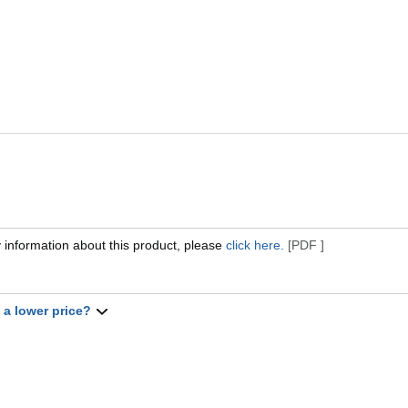
 information about this product, please
click here.
[PDF ]
t a lower price?