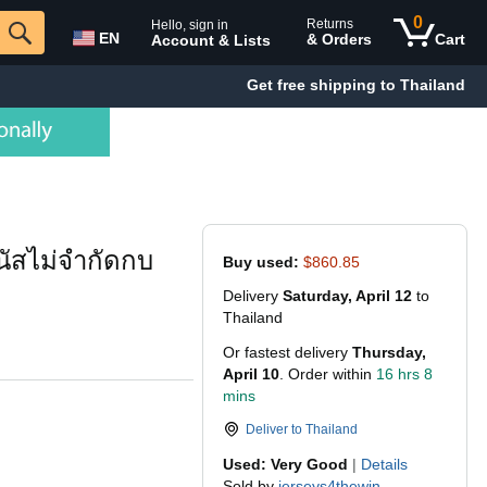
0
Returns
Hello, sign in
EN
& Orders
Cart
Account & Lists
Get free shipping to Thailand
บนัสไม่จำกัดกบ
Buy used:
$860.85
Delivery
Saturday, April 12
to
Thailand
Or fastest delivery
Thursday,
April 10
. Order within
16 hrs 8
mins
Deliver to
Thailand
Used: Very Good
|
Details
Sold by
jerseys4thewin