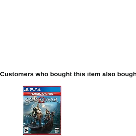
Customers who bought this item also bough