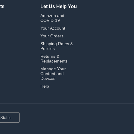
ts
Let Us Help You
Amazon and
COVID-19
Your Account
Your Orders
Shipping Rates &
Policies
Returns &
Replacements
Manage Your
Content and
Devices
Help
 States