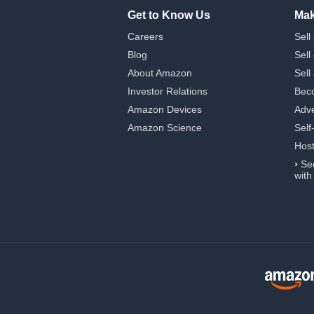
Get to Know Us
Mak
Careers
Sell
Blog
Sell
About Amazon
Sell
Investor Relations
Beco
Amazon Devices
Adve
Amazon Science
Self
Hos
›
Se
with