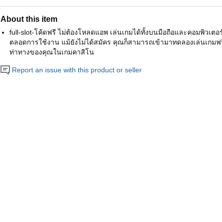
About this item
full-slot-โค้ดฟรี ไม่ต้องโหลดแอพ เล่นเกมได้ทั้งบนมือถือและคอมพิวเตอ
ตลอดการใช้งาน แม้ยังไม่ได้สมัคร คุณก็สามารถเข้ามาทดลองเล่นเกมฟรี
ท่าทางของคุณในเกมคาสิโน
Report an issue with this product or seller