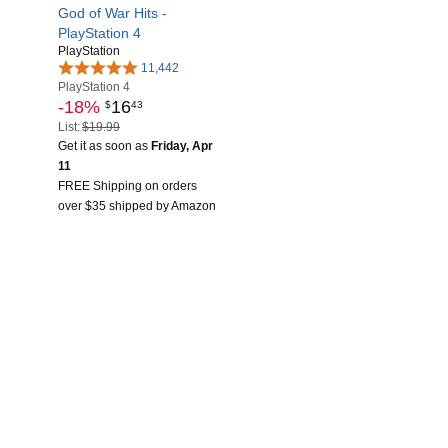
God of War Hits -
PlayStation 4
PlayStation
11,442
PlayStation 4
-18%
16
$
43
List:
$19.99
Get it as soon as
Friday, Apr
11
FREE Shipping on orders
over $35 shipped by Amazon