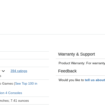
Warranty & Support
Product Warranty: For warranty
Feedback
394 ratings
s
Would you like to
tell us abou
eo Games (
See Top 100 in
tion 4 Consoles
 inches; 7.41 ounces