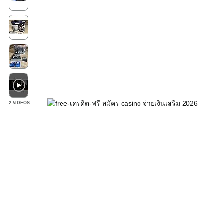
2 VIDEOS