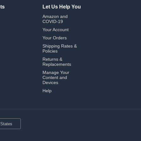
ts
Let Us Help You
Amazon and
COVID-19
Your Account
Your Orders
Shipping Rates &
Policies
Returns &
Replacements
Manage Your
Content and
Devices
Help
 States