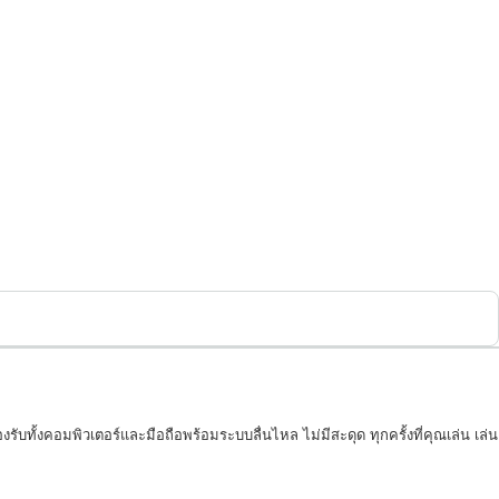
ทั้งคอมพิวเตอร์และมือถือพร้อมระบบลื่นไหล ไม่มีสะดุด ทุกครั้งที่คุณเล่น เล่น