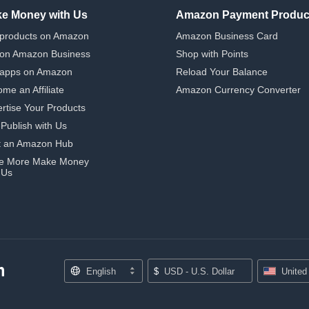
e Money with Us
Amazon Payment Produc
 products on Amazon
Amazon Business Card
 on Amazon Business
Shop with Points
 apps on Amazon
Reload Your Balance
me an Affiliate
Amazon Currency Converter
rtise Your Products
-Publish with Us
t an Amazon Hub
e More Make Money
 Us
English
$
USD - U.S. Dollar
United