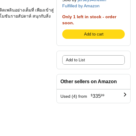
Fulfilled by Amazon
พลินอย่างเต็มที่ เพียงเข้าสู่
ชันรายสัปดาห์ สนุกกับสิ่ง
Only 1 left in stock - order
soon.
Add to cart
Add to List
Other sellers on Amazon
$
335
99
Used (4) from