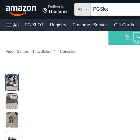
Deliver to
All
Thailand
PG SLOT
Registry
Customer Service
Gift Cards
All
›
›
Video Games
PlayStation 4
Consoles