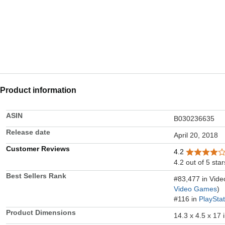
Product information
ASIN
B030236635
Release date
April 20, 2018
Customer Reviews
4.2
4.2 out of 5 star
Best Sellers Rank
#83,477 in Vid
Video Games
)
#116 in
PlaySta
Product Dimensions
14.3 x 4.5 x 17