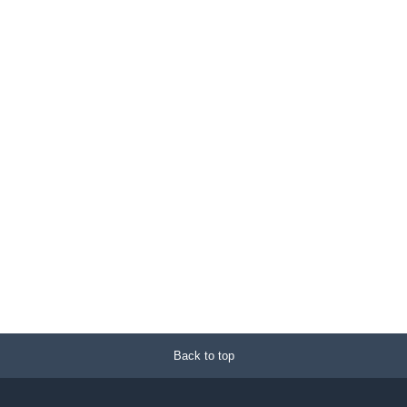
Back to top