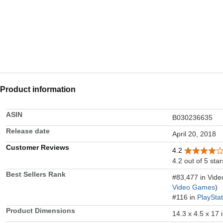
Product information
ASIN
B030236635
Release date
April 20, 2018
Customer Reviews
4.2
4.2 out of 5 star
Best Sellers Rank
#83,477 in Vid
Video Games
)
#116 in
PlaySta
Product Dimensions
14.3 x 4.5 x 17