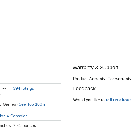
Warranty & Support
Product Warranty: For warranty
Feedback
394 ratings
s
Would you like to
tell us abou
eo Games (
See Top 100 in
tion 4 Consoles
 inches; 7.41 ounces