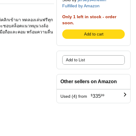
Fulfilled by Amazon
Only 1 left in stock - order
่คลิกเข้ามา ทดลองเล่นฟรีทุก
soon.
คุณจะชอบสล็อตแนวหมุนวงล้อ
้งมือถือและคอม พร้อมความลื่น
Add to cart
Add to List
Other sellers on Amazon
$
335
99
Used (4) from