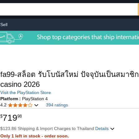
Sell
fa99-สล็อต รับโบนัสใหม่ ปัจจุบันเป็นสมาชิ
casino 2026
Visit the PlayStation Store
Platform :
PlayStation 4
4.2
394 ratings
719
$
98
$123.86 Shipping & Import Charges to Thailand
Details
Only 1 left in stock - order soon.