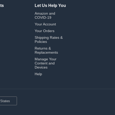
ts
Let Us Help You
Amazon and
COVID-19
Your Account
Your Orders
Shipping Rates &
Policies
Returns &
Replacements
Manage Your
Content and
Devices
Help
 States