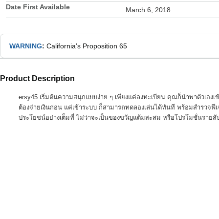
Date First Available
March 6, 2018
WARNING
:
California’s Proposition 65
Product Description
ersy45 เริ่มต้นความสนุกแบบง่าย ๆ เพียงแค่ลงทะเบียน คุณก็นำพาตัวเองเ
ต้องจ่ายเงินก่อน แค่เข้าระบบ ก็สามารถทดลองเล่นได้ทันที พร้อมสำรวจฟี
ประโยชน์อย่างเต็มที่ ไม่ว่าจะเป็นของขวัญแต้มสะสม หรือโปรโมชั่นรายสัป