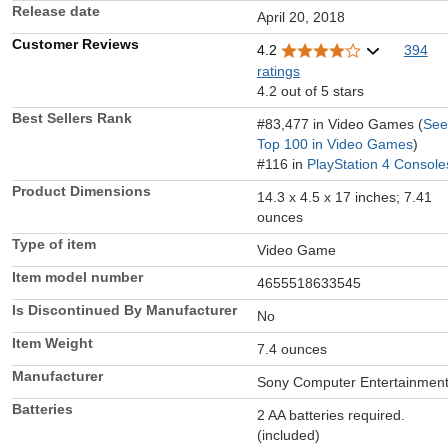
Release date
April 20, 2018
Customer Reviews
4.2
394
ratings
4.2 out of 5 stars
Best Sellers Rank
#83,477 in Video Games (
See
Top 100 in Video Games
)
#116 in
PlayStation 4 Console
Product Dimensions
14.3 x 4.5 x 17 inches; 7.41
ounces
Type of item
Video Game
Item model number
4655518633545
Is Discontinued By Manufacturer
No
Item Weight
7.4 ounces
Manufacturer
Sony Computer Entertainmen
Batteries
2 AA batteries required.
(included)