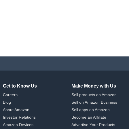
Get to Know Us
Make Money with Us
Careers
Sell products on Amazon
Blog
Sell on Amazon Business
About Amazon
Sell apps on Amazon
Investor Relations
Become an Affiliate
Amazon Devices
Advertise Your Products