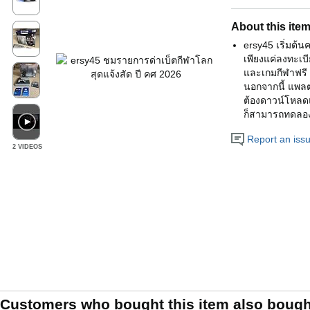
About this ite
ersy45 เริ่มต้
เพียงแค่ลงทะเบี
และเกมกีฬาฟรี 
นอกจากนี้ แพล
ต้องดาวน์โหลดแ
ก็สามารถทดลองเ
Report an issue
2 VIDEOS
Customers who bought this item also bough