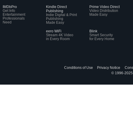
IMDbPro
Kindle Direct
Prime Video Direct
Get Info
Video Distribution
Publishing
Entertainment
Made Easy
Indie Digital & Print
Professionals
Publishing
Need
Made Easy
eero WiFi
Blink
Stream 4K Video
Smart Security
in Every Room
for Every Home
Conditions of Use
Privacy Notice
Cons
© 1996-2025, 