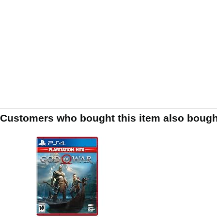
Customers who bought this item also bough