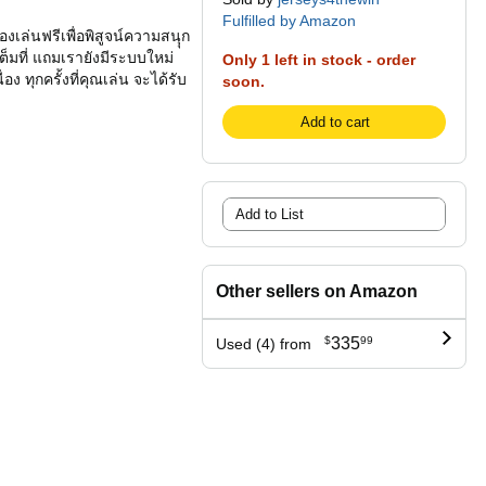
Fulfilled by Amazon
ล่นฟรีเพื่อพิสูจน์ความสนุุก
ต็มที่ แถมเรายังมีระบบใหม่
Only 1 left in stock - order
อง ทุกครั้งที่คุณเล่น จะได้รับ
soon.
ม
Add to cart
Add to List
Other sellers on Amazon
$
335
99
Used (4) from