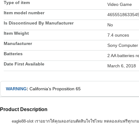
Type of item
Video Game
Item model number
465551863354
Is Discontinued By Manufacturer
No
Item Weight
7.4 ounces
Manufacturer
Sony Computer 
Batteries
2 AA batteries r
Date First Available
March 6, 2018
WARNING
:
California’s Proposition 65
Product Description
eagle88-slot เราอยากให้คุณลองก่อนตัดสินใจใช่ไหม ทดลองเล่นฟรีทุกเกม 