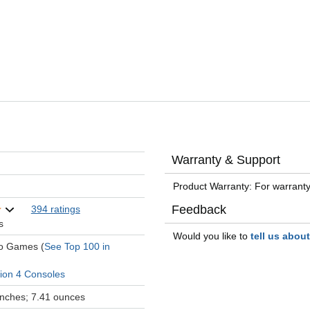
Warranty & Support
Product Warranty: For warranty
Feedback
394 ratings
s
Would you like to
tell us abou
eo Games (
See Top 100 in
tion 4 Consoles
 inches; 7.41 ounces