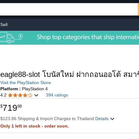
Sell
eagle88-slot โบนัสใหม่ ฝากถอนออโต้ สมาช
Visit the PlayStation Store
Platform :
PlayStation 4
4.2
394 ratings
719
$
98
$123.86 Shipping & Import Charges to Thailand
Details
Only 1 left in stock - order soon.