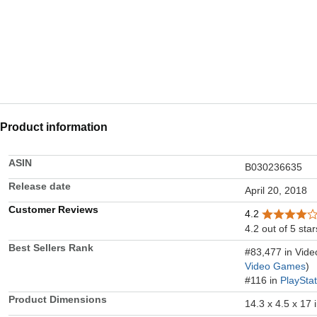
Product information
ASIN
B030236635
Release date
April 20, 2018
Customer Reviews
4.2
4.2 out of 5 star
Best Sellers Rank
#83,477 in Vid
Video Games
)
#116 in
PlaySta
Product Dimensions
14.3 x 4.5 x 17