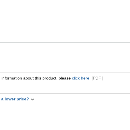
 information about this product, please
click here.
[PDF ]
t a lower price?