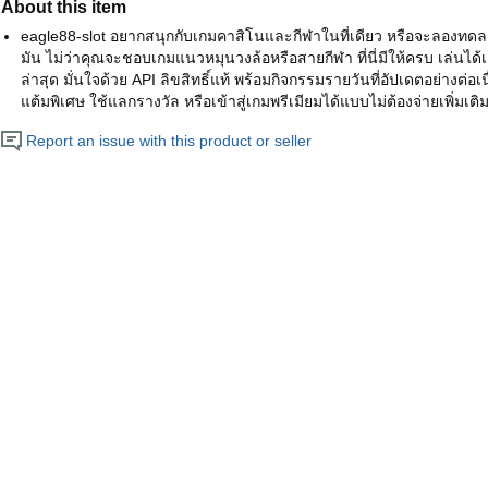
About this item
eagle88-slot อยากสนุกกับเกมคาสิโนและกีฬาในที่เดียว หรือจะลองทดลองเ
มัน ไม่ว่าคุณจะชอบเกมแนวหมุนวงล้อหรือสายกีฬา ที่นี่มีให้ครบ เล่นได้เ
ล่าสุด มั่นใจด้วย API ลิขสิทธิ์แท้ พร้อมกิจกรรมรายวันที่อัปเดตอย่างต่อเนื่
แต้มพิเศษ ใช้แลกรางวัล หรือเข้าสู่เกมพรีเมียมได้แบบไม่ต้องจ่ายเพิ่มเติ
Report an issue with this product or seller