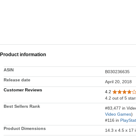
Product information
ASIN
B030236635
Release date
April 20, 2018
Customer Reviews
4.2
4.2 out of 5 star
Best Sellers Rank
#83,477 in Vid
Video Games
)
#116 in
PlaySta
Product Dimensions
14.3 x 4.5 x 17