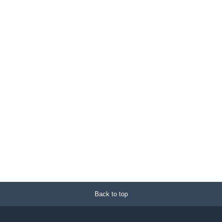
Back to top