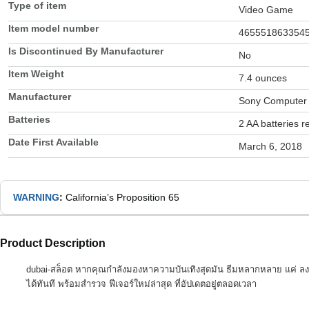
Type of item
Video Game
Item model number
465551863354
Is Discontinued By Manufacturer
No
Item Weight
7.4 ounces
Manufacturer
Sony Computer 
Batteries
2 AA batteries r
Date First Available
March 6, 2018
WARNING
:
California’s Proposition 65
Product Description
dubai-สล็อต หากคุณกำลังมองหาความบันเทิงสุดมัน ธีมหลากหลาย แค่ ลงทะ
ได้ทันที พร้อมสำรวจ ฟีเจอร์ใหม่ล่าสุด ที่อัปเดตอยู่ตลอดเวลา