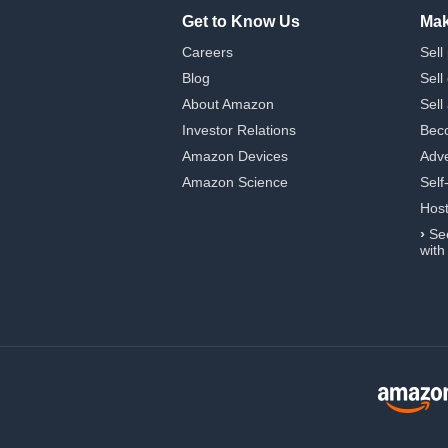
Get to Know Us
Mak
Careers
Sell
Blog
Sell
About Amazon
Sell
Investor Relations
Beco
Amazon Devices
Adve
Amazon Science
Self
Hos
›
Se
with