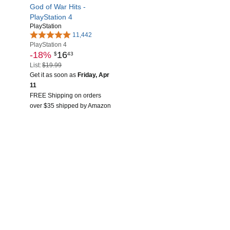
God of War Hits -
PlayStation 4
PlayStation
11,442
PlayStation 4
-18%
16
$
43
List:
$19.99
Get it as soon as
Friday, Apr
11
FREE Shipping on orders
over $35 shipped by Amazon