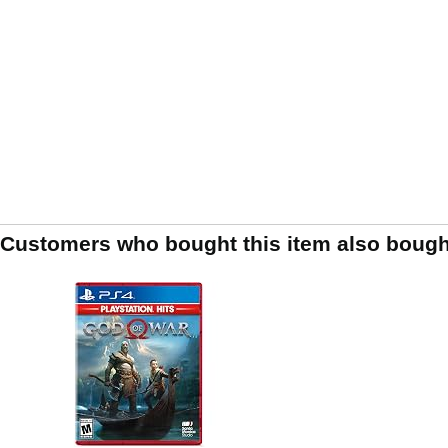
Customers who bought this item also bough