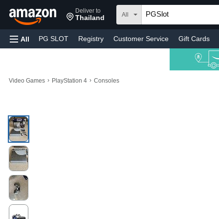
Deliver to
All
Thailand
PG SLOT
Registry
Customer Service
Gift Cards
All
›
›
Video Games
PlayStation 4
Consoles