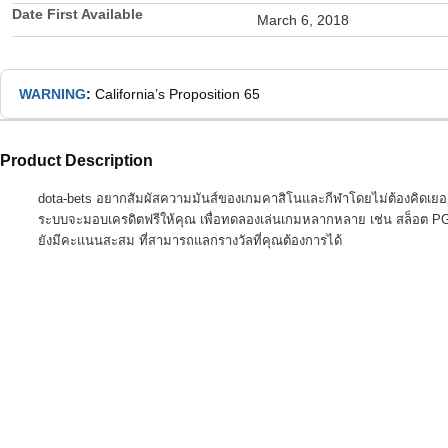
Date First Available
March 6, 2018
WARNING
:
California’s Proposition 65
Product Description
dota-bets อยากสัมผัสความมันส์ของเกมคาสิโนและกีฬาโดยไม่ต้องคิดเยอะ 
ระบบจะมอบเครดิตฟรีให้คุณ เพื่อทดลองเล่นเกมหลากหลาย เช่น สล็อต PG 
ยังมีคะแนนสะสม ที่สามารถแลกรางวัลที่คุณต้องการได้