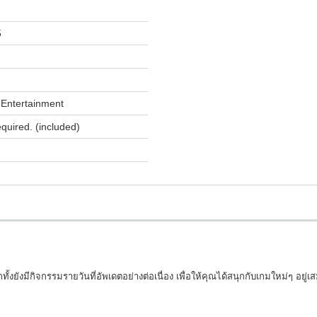
5
Entertainment
equired. (included)
ั้งยังมีกิจกรรมรายวันที่อัพเดตอย่างต่อเนื่อง เพื่อให้คุณได้สนุกกับเกมใหม่ๆ อ