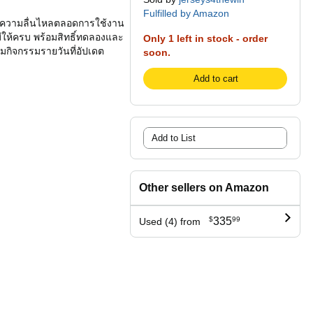
Fulfilled by Amazon
อมความลื่นไหลตลอดการใช้งาน
่มีให้ครบ พร้อมสิทธิ์ทดลองและ
Only 1 left in stock - order
อมกิจกรรมรายวันที่อัปเดต
soon.
Add to cart
Add to List
Other sellers on Amazon
$
335
99
Used (4) from