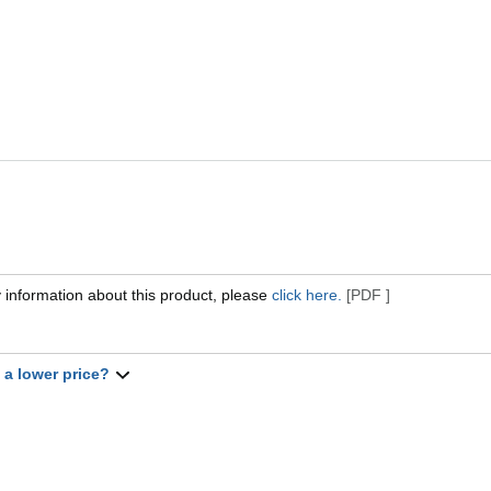
 information about this product, please
click here.
[PDF ]
t a lower price?