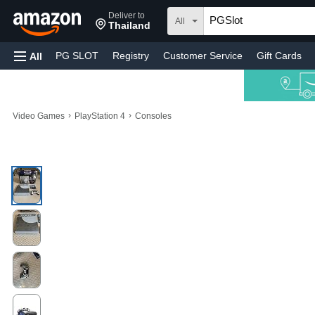
Deliver to
All
Thailand
PG SLOT
Registry
Customer Service
Gift Cards
All
›
›
Video Games
PlayStation 4
Consoles