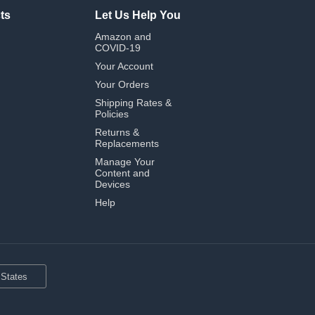
ts
Let Us Help You
Amazon and
COVID-19
Your Account
Your Orders
Shipping Rates &
Policies
Returns &
Replacements
Manage Your
Content and
Devices
Help
 States