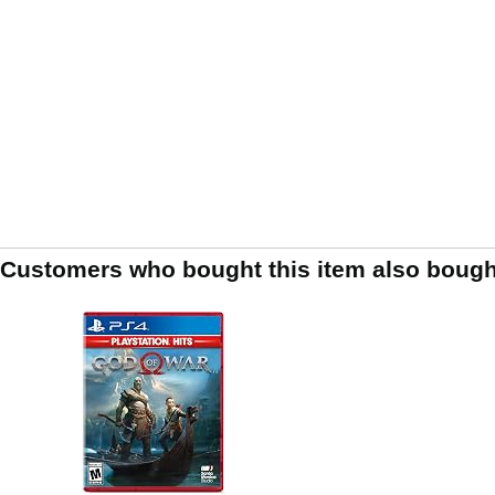
Customers who bought this item also bough