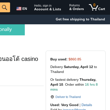
0
Returns
Hello, sign in
EN
& Orders
Cart
Account & Lists
Get free shipping to Thailand
นออโต้ casino
Buy used:
$860.85
Delivery
Saturday, April 12
to
Thailand
Or fastest delivery
Thursday,
April 10
. Order within
16 hrs 8
mins
Deliver to
Thailand
Used: Very Good
|
Details
Sold by
jerseys4thewin