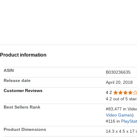
Product information
ASIN
B030236635
Release date
April 20, 2018
Customer Reviews
4.2
4.2 out of 5 star
Best Sellers Rank
#83,477 in Vid
Video Games
)
#116 in
PlaySta
Product Dimensions
14.3 x 4.5 x 17