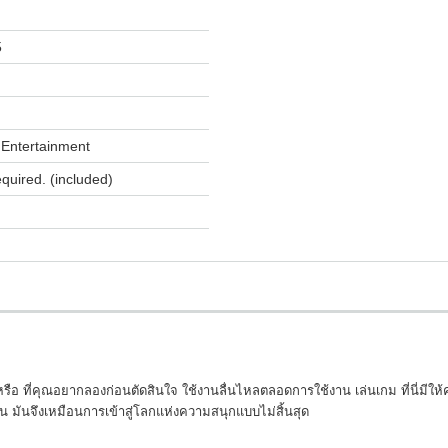
5
Entertainment
equired. (included)
 ที่คุณอยากลองก่อนตัดสินใจ ใช้งานลื่นไหลตลอดการใช้งาน เล่นเกม ที่นี่มีให้
ณเล่น มันจึงเหมือนการเข้าสู่โลกแห่งความสนุกแบบไม่สิ้นสุด