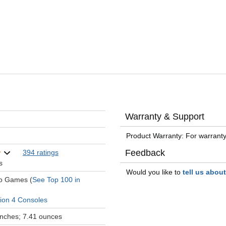
Warranty & Support
Product Warranty: For warranty
Feedback
394 ratings
s
Would you like to
tell us abou
eo Games (
See Top 100 in
tion 4 Consoles
 inches; 7.41 ounces