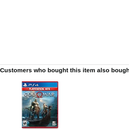
Customers who bought this item also bough