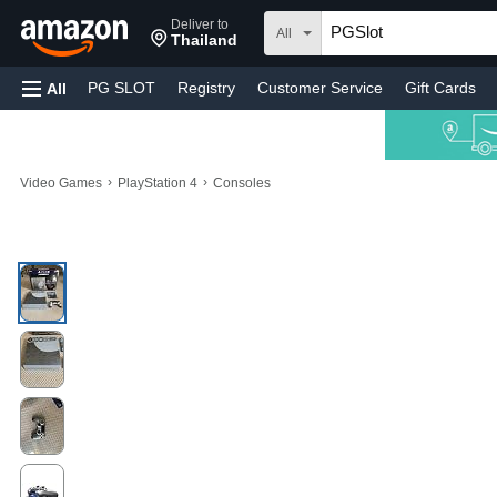
Deliver to
All
Thailand
PG SLOT
Registry
Customer Service
Gift Cards
All
›
›
Video Games
PlayStation 4
Consoles