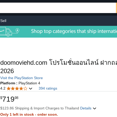
Sell
doomoviehd.com โปรโมชั่นออนไลน์ ฝากถอ
2026
Visit the PlayStation Store
Platform :
PlayStation 4
4.2
394 ratings
719
$
98
$123.86 Shipping & Import Charges to Thailand
Details
Only 1 left in stock - order soon.