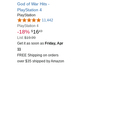
God of War Hits -
PlayStation 4
PlayStation
11,442
PlayStation 4
-18%
16
$
43
List:
$19.99
Get it as soon as
Friday, Apr
11
FREE Shipping on orders
over $35 shipped by Amazon