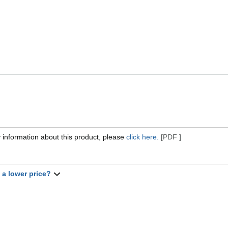
 information about this product, please
click here.
[PDF ]
t a lower price?