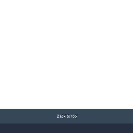
Back to top