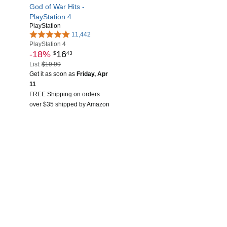
God of War Hits -
PlayStation 4
PlayStation
11,442
PlayStation 4
-18%
16
$
43
List:
$19.99
Get it as soon as
Friday, Apr
11
FREE Shipping on orders
over $35 shipped by Amazon