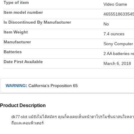
Type of item
Video Game
Item model number
465551863354
Is Discontinued By Manufacturer
No
Item Weight
7.4 ounces
Manufacturer
Sony Computer 
Batteries
2 AA batteries r
Date First Available
March 6, 2018
WARNING
:
California’s Proposition 65
Product Description
dk77-slot แม้ยังไม่ได้สมัคร คุณก็คงเคยเห็นหน้าตาโปรโมชั่นน่าสนใจหลา
ถือและคอมพิวเตอร์