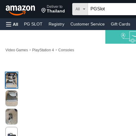
Deliver to
All
Thailand
PG SLOT
Registry
Customer Service
Gift Cards
All
›
›
Video Games
PlayStation 4
Consoles