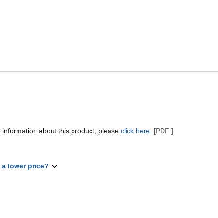
 information about this product, please
click here.
[PDF ]
t a lower price?