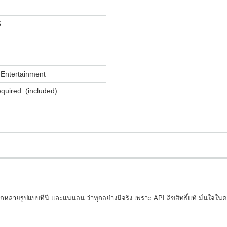
5
Entertainment
equired. (included)
กหลายรูปแบบที่นี่ และแน่นอน ว่าทุกอย่างมีจริง เพราะ API ลิขสิทธิ์แท้ มั่นใ