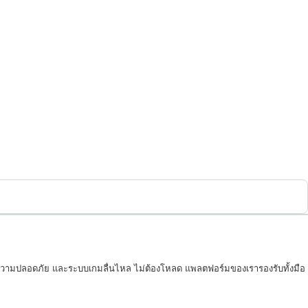
จในความปลอดภัย และระบบเกมลื่นไหล ไม่ต้องโหลด แพลตฟอร์มของเรารองรับทั้งมือ