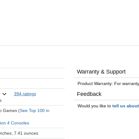
Warranty & Support
Product Warranty: For warranty
Feedback
394 ratings
s
Would you like to
tell us abou
eo Games (
See Top 100 in
tion 4 Consoles
 inches; 7.41 ounces