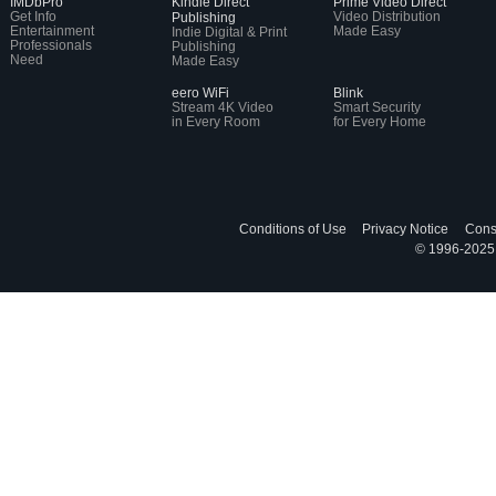
IMDbPro
Kindle Direct
Prime Video Direct
Get Info
Video Distribution
Publishing
Entertainment
Made Easy
Indie Digital & Print
Professionals
Publishing
Need
Made Easy
eero WiFi
Blink
Stream 4K Video
Smart Security
in Every Room
for Every Home
Conditions of Use
Privacy Notice
Cons
© 1996-2025, 