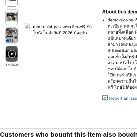
About this ite
demo-slot-pg เ
ทะเบียน คุณจะ
หลายทั้งสล็อต P
แม้แต่บาทเดียว 
สามารถทดลองเล่
อัปเดตเสมอ นอก
คุณเข้าถึงสิทธิ
สะสม หรือโปรโมช
2 VIDEOS
ชอบได้เลย ไม่
โป๊กเกอร์ สปิน
พร้อมความลื่นไ
ฟรี โดยไม่ต้องฝ
Report an issue
Customers who bought this item also bough