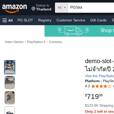
Deliver to
All
Thailand
PG SLOT
Registry
Customer Service
Gift Cards
S
All
›
›
Video Games
PlayStation 4
Consoles
demo-slot-
ไม่จำกัดปี 
Visit the PlayStat
Platform :
PlaySt
4.2
719
$
98
$123.86 Shipping
Only 1 left in st