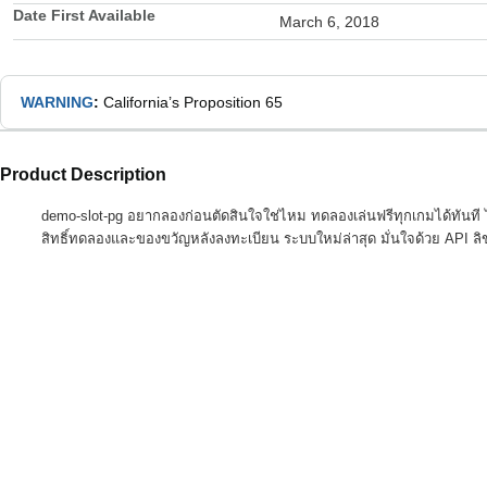
Date First Available
March 6, 2018
WARNING
:
California’s Proposition 65
Product Description
demo-slot-pg อยากลองก่อนตัดสินใจใช่ไหม ทดลองเล่นฟรีทุกเกมได้ทันที ไม
สิทธิ์ทดลองและของขวัญหลังลงทะเบียน ระบบใหม่ล่าสุด มั่นใจด้วย API ลิขส