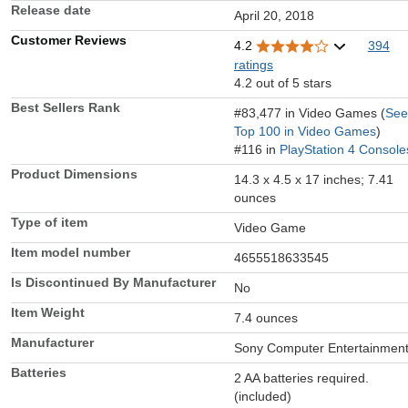
Release date
April 20, 2018
Customer Reviews
4.2
394
ratings
4.2 out of 5 stars
Best Sellers Rank
#83,477 in Video Games (
See
Top 100 in Video Games
)
#116 in
PlayStation 4 Console
Product Dimensions
14.3 x 4.5 x 17 inches; 7.41
ounces
Type of item
Video Game
Item model number
4655518633545
Is Discontinued By Manufacturer
No
Item Weight
7.4 ounces
Manufacturer
Sony Computer Entertainmen
Batteries
2 AA batteries required.
(included)