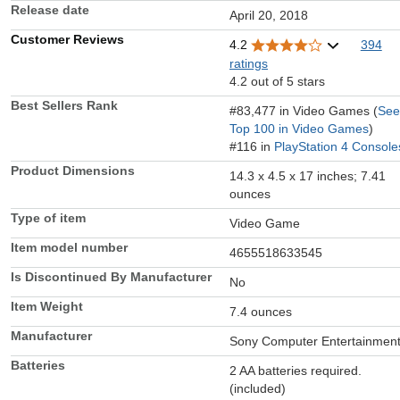
Release date
April 20, 2018
Customer Reviews
4.2
394
ratings
4.2 out of 5 stars
Best Sellers Rank
#83,477 in Video Games (
See
Top 100 in Video Games
)
#116 in
PlayStation 4 Console
Product Dimensions
14.3 x 4.5 x 17 inches; 7.41
ounces
Type of item
Video Game
Item model number
4655518633545
Is Discontinued By Manufacturer
No
Item Weight
7.4 ounces
Manufacturer
Sony Computer Entertainmen
Batteries
2 AA batteries required.
(included)