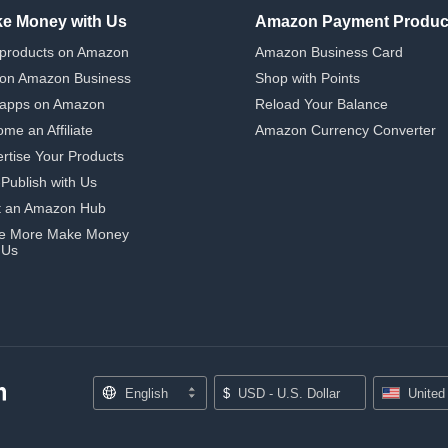
e Money with Us
Amazon Payment Produc
 products on Amazon
Amazon Business Card
 on Amazon Business
Shop with Points
 apps on Amazon
Reload Your Balance
me an Affiliate
Amazon Currency Converter
rtise Your Products
-Publish with Us
t an Amazon Hub
e More Make Money
 Us
English
$
USD - U.S. Dollar
United