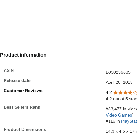
Product information
ASIN
B030236635
Release date
April 20, 2018
Customer Reviews
4.2
4.2 out of 5 star
Best Sellers Rank
#83,477 in Vid
Video Games
)
#116 in
PlaySta
Product Dimensions
14.3 x 4.5 x 17