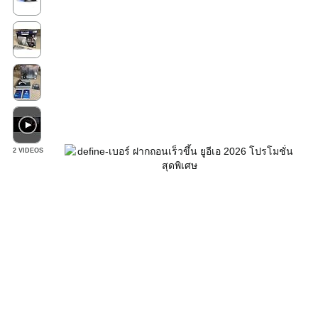
2 VIDEOS