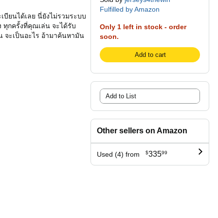
Fulfilled by Amazon
เบียนได้เลย นี่ยังไม่รวมระบบ
 ทุกครั้งที่คุณเล่น จะได้รับ
Only 1 left in stock - order
ั่น จะเป็นอะไร อ้ามาค้นหามัน
soon.
Add to cart
Add to List
Other sellers on Amazon
$
335
99
Used (4) from