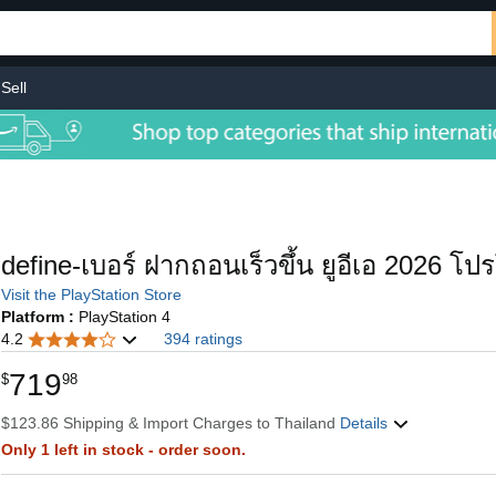
Sell
define-เบอร์ ฝากถอนเร็วขึ้น ยูอีเอ 2026 โป
Visit the PlayStation Store
Platform :
PlayStation 4
4.2
394 ratings
719
$
98
$123.86 Shipping & Import Charges to Thailand
Details
Only 1 left in stock - order soon.