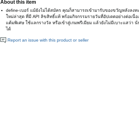
About this item
define-เบอร์ แม้ยังไม่ได้สมัคร คุณก็สามารถเข้ามารับของขวัญหลังลงทะ
ใหม่ล่าสุด ที่มี API ลิขสิทธิ์แท้ พร้อมกิจกรรมรายวันที่อัปเดตอย่างต่อเนื่อง
แต้มพิเศษ ใช้แลกรางวัล หรือเข้าสู่เกมพรีเมียม แล้วยังไม่มีเบาะแสว่า น
ได้
Report an issue with this product or seller