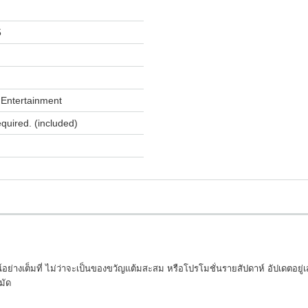
5
Entertainment
equired. (included)
ย่างเต็มที่ ไม่ว่าจะเป็นของขวัญแต้มสะสม หรือโปรโมชั่นรายสัปดาห์ อัปเดตอยู่เ
มัด