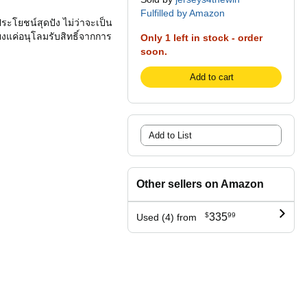
Fulfilled by Amazon
ะโยชน์สุดปัง ไม่ว่าจะเป็น
ยงแค่อนุโลมรับสิทธิ์จากการ
Only 1 left in stock - order
soon.
Add to cart
Add to List
Other sellers on Amazon
$
335
99
Used (4) from