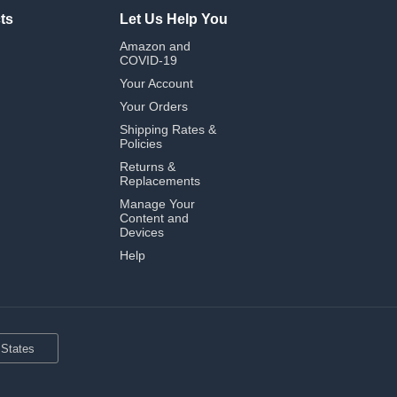
ts
Let Us Help You
Amazon and
COVID-19
Your Account
Your Orders
Shipping Rates &
Policies
Returns &
Replacements
Manage Your
Content and
Devices
Help
 States