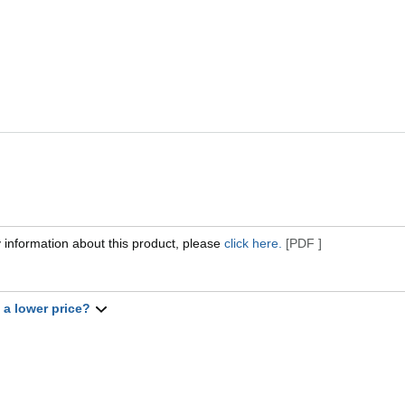
 information about this product, please
click here.
[PDF ]
t a lower price?