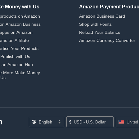
e Money with Us
Amazon Payment Produc
 products on Amazon
Amazon Business Card
 on Amazon Business
Shop with Points
 apps on Amazon
Reload Your Balance
me an Affiliate
Amazon Currency Converter
rtise Your Products
-Publish with Us
t an Amazon Hub
e More Make Money
 Us
English
$
USD - U.S. Dollar
United