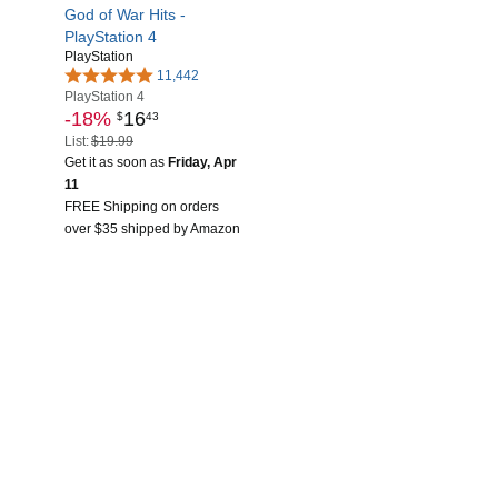
God of War Hits -
PlayStation 4
PlayStation
11,442
PlayStation 4
-18%
16
$
43
List:
$19.99
Get it as soon as
Friday, Apr
11
FREE Shipping on orders
over $35 shipped by Amazon