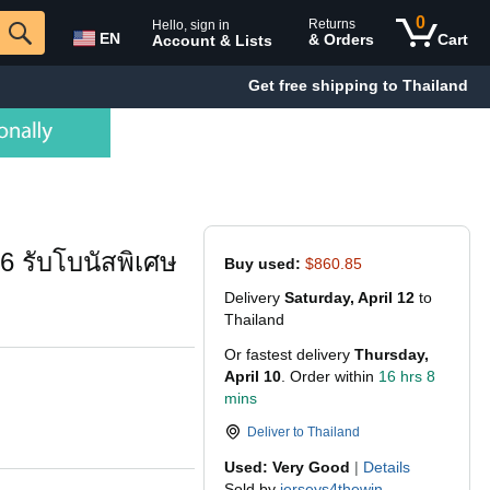
0
Returns
Hello, sign in
EN
& Orders
Cart
Account & Lists
Get free shipping to Thailand
6 รับโบนัสพิเศษ
Buy used:
$860.85
Delivery
Saturday, April 12
to
Thailand
Or fastest delivery
Thursday,
April 10
. Order within
16 hrs 8
mins
Deliver to
Thailand
Used: Very Good
|
Details
Sold by
jerseys4thewin