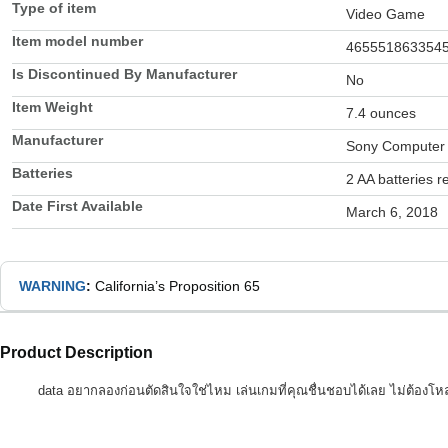
Type of item
Video Game
Item model number
465551863354
Is Discontinued By Manufacturer
No
Item Weight
7.4 ounces
Manufacturer
Sony Computer 
Batteries
2 AA batteries r
Date First Available
March 6, 2018
WARNING
:
California’s Proposition 65
Product Description
data อยากลองก่อนตัดสินใจใช่ไหม เล่นเกมที่คุณชื่นชอบได้เลย ไม่ต้อง