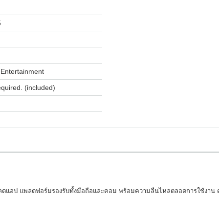
5
Entertainment
equired. (included)
โหลดแอป แพลตฟอร์มรองรับทั้งมือถือและคอม พร้อมความลื่นไหลตลอดการใช้งาน ค