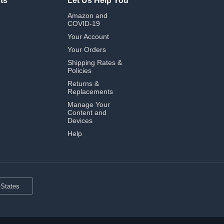
ts
Let Us Help You
Amazon and
COVID-19
Your Account
Your Orders
Shipping Rates &
Policies
Returns &
Replacements
Manage Your
Content and
Devices
Help
 States