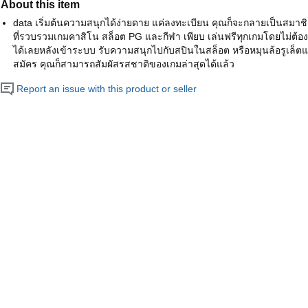
About this item
data เริ่มต้นความสนุกได้ง่ายดาย แค่ลงทะเบียน คุณก็จะกลายเป็นสมาชิ
ที่รวบรวมเกมคาสิโน สล็อต PG และกีฬา เพียบ เล่นฟรีทุกเกมโดยไม่ต้
ได้เลยหลังเข้าระบบ รับความสนุกไปกับสปินในสล็อต หรือหมุนล้อรูเล็ตแบบ
สมัคร คุณก็สามารถสัมผัสรสชาติของเกมล่าสุดได้แล้ว
Report an issue with this product or seller