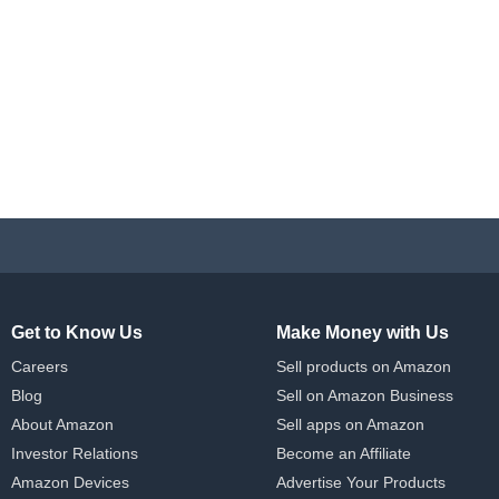
Get to Know Us
Make Money with Us
Careers
Sell products on Amazon
Blog
Sell on Amazon Business
About Amazon
Sell apps on Amazon
Investor Relations
Become an Affiliate
Amazon Devices
Advertise Your Products