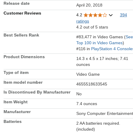
Release date
April 20, 2018
Customer Reviews
4.2
394
ratings
4.2 out of 5 stars
Best Sellers Rank
#83,477 in Video Games (
See
Top 100 in Video Games
)
#116 in
PlayStation 4 Console
Product Dimensions
14.3 x 4.5 x 17 inches; 7.41
ounces
Type of item
Video Game
Item model number
4655518633545
Is Discontinued By Manufacturer
No
Item Weight
7.4 ounces
Manufacturer
Sony Computer Entertainmen
Batteries
2 AA batteries required.
(included)