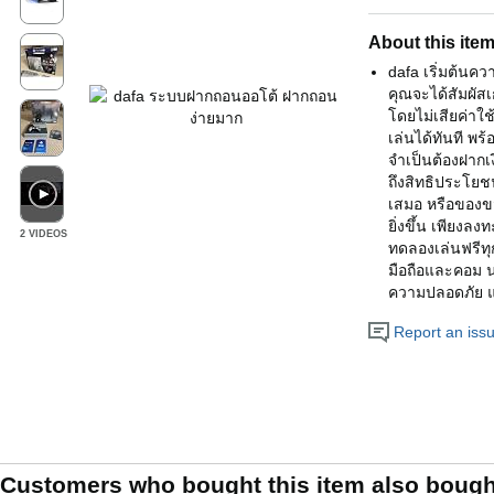
About this ite
dafa เริ่มต้นค
คุณจะได้สัมผัส
โดยไม่เสียค่าใ
เล่นได้ทันที พร
จำเป็นต้องฝากเ
ถึงสิทธิประโยชน
เสมอ หรือของขว
ยิ่งขึ้น เพียงลง
2 VIDEOS
ทดลองเล่นฟรีทุ
มือถือและคอม นอก
ความปลอดภัย แล
Report an issue
Customers who bought this item also bough