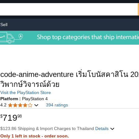
Sell
code-anime-adventure เริ่มโบนัสคาสิโน 20
วิพากษ์วิจารณ์ด้วย
Visit the PlayStation Store
Platform :
PlayStation 4
4.2
394 ratings
719
$
98
$123.86 Shipping & Import Charges to Thailand
Details
Only 1 left in stock - order soon.