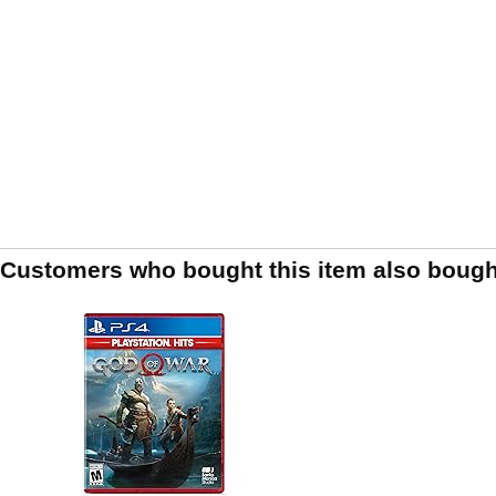
Customers who bought this item also bough