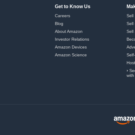
Get to Know Us
Mak
Careers
Sell
Blog
Sell
About Amazon
Sell
Investor Relations
Beco
Amazon Devices
Adve
Amazon Science
Self
Hos
›
Se
with