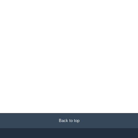
Back to top