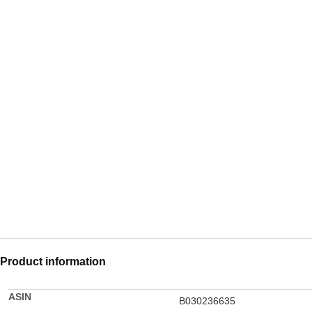
Product information
ASIN
B030236635