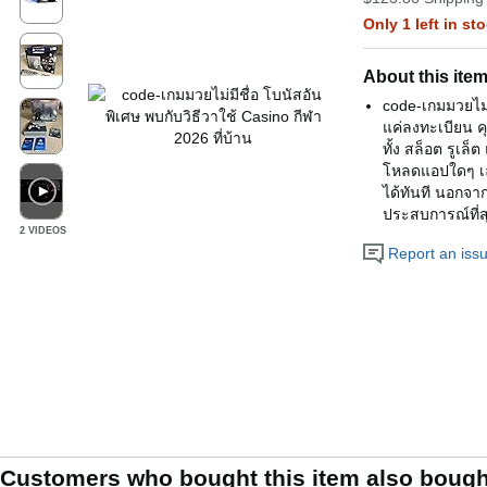
Only 1 left in st
About this ite
code-เกมมวยไม่ม
แค่ลงทะเบียน ค
ทั้ง สล็อต รูเล็
โหลดแอปใดๆ เล
ได้ทันที นอกจากน
ประสบการณ์ที่ส
2 VIDEOS
Report an issue
Customers who bought this item also bough