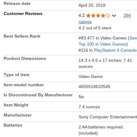
Release date
April 20, 2018
Customer Reviews
4.2
394
ratings
4.2 out of 5 stars
Best Sellers Rank
#83,477 in Video Games (
See
Top 100 in Video Games
)
#116 in
PlayStation 4 Console
Product Dimensions
14.3 x 4.5 x 17 inches; 7.41
ounces
Type of item
Video Game
Item model number
4655518633545
Is Discontinued By Manufacturer
No
Item Weight
7.4 ounces
Manufacturer
Sony Computer Entertainmen
Batteries
2 AA batteries required.
(included)