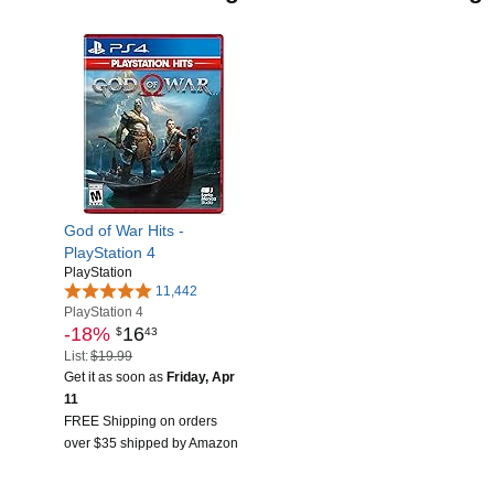
God of War Hits -
PlayStation 4
PlayStation
11,442
PlayStation 4
-18%
16
$
43
List:
$19.99
Get it as soon as
Friday, Apr
11
FREE Shipping on orders
over $35 shipped by Amazon