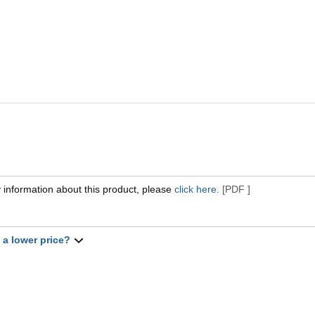
 information about this product, please
click here.
[PDF ]
t a lower price?