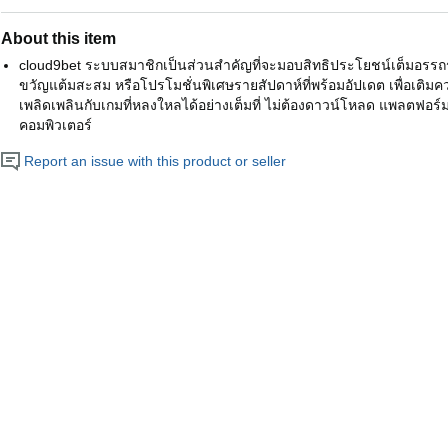
About this item
cloud9bet ระบบสมาชิกเป็นส่วนสำคัญที่จะมอบสิทธิประโยชน์เต็มอรรถร
ขวัญแต้มสะสม หรือโปรโมชั่นพิเศษรายสัปดาห์ที่พร้อมอัปเดต เพื่อเติมค
เพลิดเพลินกับเกมที่หลงใหลได้อย่างเต็มที่ ไม่ต้องดาวน์โหลด แพลตฟอร์ม
คอมพิวเตอร์
Report an issue with this product or seller