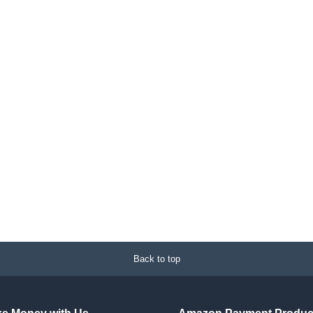
Back to top