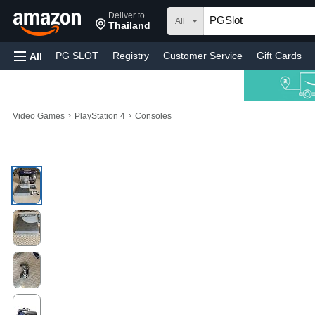
Deliver to
All
Thailand
PG SLOT
Registry
Customer Service
Gift Cards
All
›
›
Video Games
PlayStation 4
Consoles