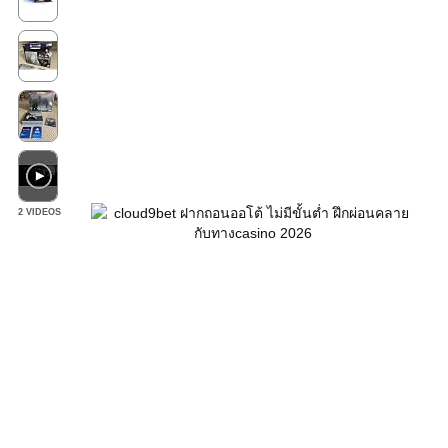
2 VIDEOS