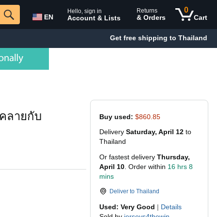
0
Returns
Hello, sign in
EN
& Orders
Cart
Account & Lists
Get free shipping to Thailand
นคลายกับ
Buy used:
$860.85
Delivery
Saturday, April 12
to
Thailand
Or fastest delivery
Thursday,
April 10
. Order within
16 hrs 8
mins
Deliver to
Thailand
Used: Very Good
|
Details
Sold by
jerseys4thewin