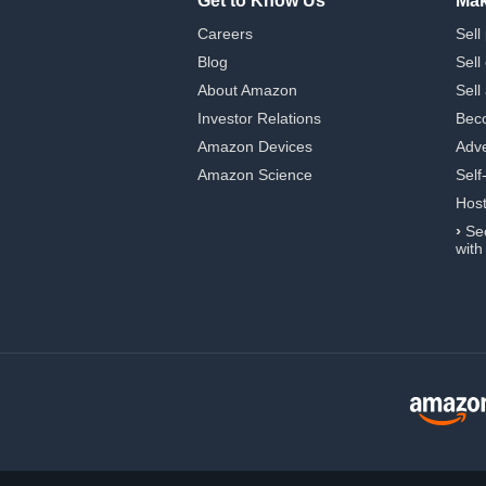
Get to Know Us
Mak
Careers
Sell
Blog
Sell
About Amazon
Sell
Investor Relations
Beco
Amazon Devices
Adve
Amazon Science
Self
Hos
›
Se
with