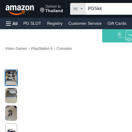
Deliver to
All
Thailand
PG SLOT
Registry
Customer Service
Gift Cards
All
›
›
Video Games
PlayStation 4
Consoles