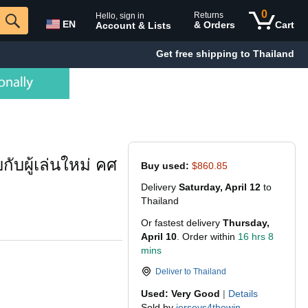
0
Returns
Hello, sign in
EN
& Orders
Cart
Account & Lists
Get free shipping to Thailand
ับผู้เล่นใหม่ คศ
Buy used:
$860.85
Delivery
Saturday, April 12
to
Thailand
Or fastest delivery
Thursday,
April 10
. Order within
16 hrs 8
mins
Deliver to
Thailand
Used: Very Good
|
Details
Sold by
jerseys4thewin