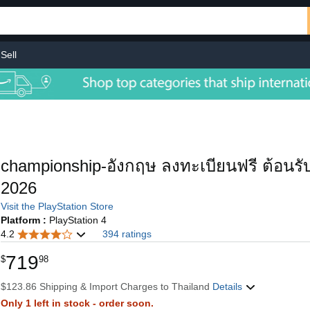
Sell
championship-อังกฤษ ลงทะเบียนฟรี ต้อนรับก
2026
Visit the PlayStation Store
Platform :
PlayStation 4
4.2
394 ratings
719
$
98
$123.86 Shipping & Import Charges to Thailand
Details
Only 1 left in stock - order soon.