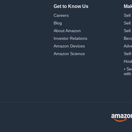
Get to Know Us
Mak
Careers
Sell
Blog
Sell
About Amazon
Sell
Investor Relations
Beco
Amazon Devices
Adve
Amazon Science
Self
Hos
›
Se
with