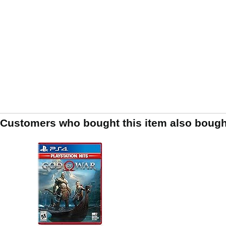
Customers who bought this item also bough