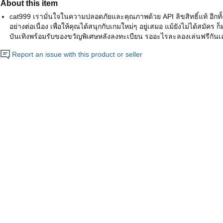
About this item
cat999 เรามั่นใจในความปลอดภัยและคุณภาพด้วย API ลิขสิทธิ์แท้ อีกทั้ง
อย่างต่อเนื่อง เพื่อให้คุณได้สนุกกับเกมใหม่ๆ อยู่เสมอ แม้ยังไม่ได้สม
บันเทิงพร้อมรับของขวัญพิเศษหลังลงทะเบียน รออะไรละลองเล่นฟรีกันเ
Report an issue with this product or seller