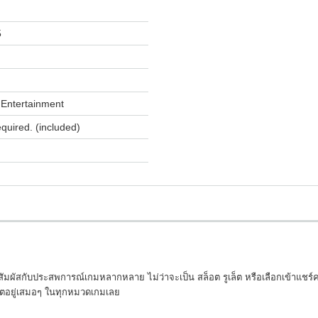
5
Entertainment
equired. (included)
สัมผัสกับประสพการณ์เกมหลากหลาย ไม่ว่าจะเป็น สล็อต รูเล็ต หรือเลือกเข้าแชร์ค
ัปเดตอยู่เสมอๆ ในทุกหมวดเกมเลย