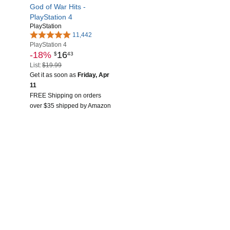
God of War Hits -
PlayStation 4
PlayStation
11,442
PlayStation 4
-18%
16
$
43
List:
$19.99
Get it as soon as
Friday, Apr
11
FREE Shipping on orders
over $35 shipped by Amazon