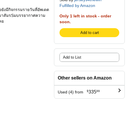
Fulfilled by Amazon
ยังมีกิจกรรมรายวันที่อัพเดต
ัคร ก็มาสัมรSมบรรยากาศความ
Only 1 left in stock - order
ลย
soon.
Add to cart
Add to List
Other sellers on Amazon
$
335
99
Used (4) from