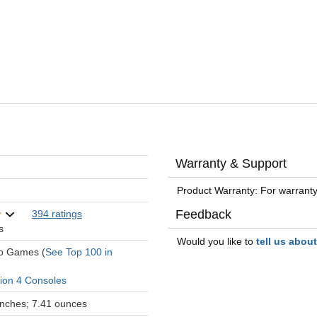
Warranty & Support
Product Warranty: For warranty
Feedback
394 ratings
s
Would you like to
tell us abou
eo Games (
See Top 100 in
tion 4 Consoles
 inches; 7.41 ounces