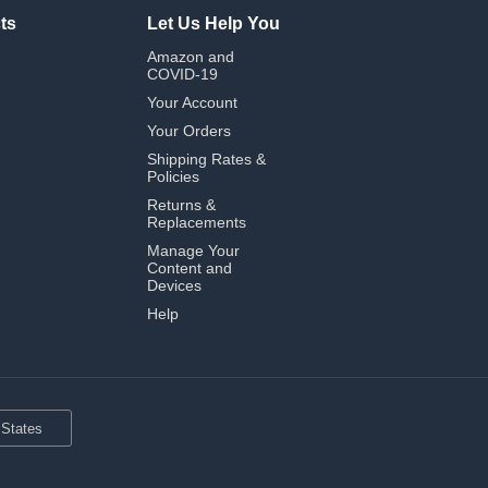
ts
Let Us Help You
Amazon and
COVID-19
Your Account
Your Orders
Shipping Rates &
Policies
Returns &
Replacements
Manage Your
Content and
Devices
Help
 States