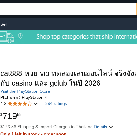
Sell
cat888-หวย-vip ทดลองเล่นออนไลน์ จริงจังแ
กับ casino และ gclub ในปี 2026
Visit the PlayStation Store
Platform :
PlayStation 4
4.2
394 ratings
719
$
98
$123.86 Shipping & Import Charges to Thailand
Details
Only 1 left in stock - order soon.