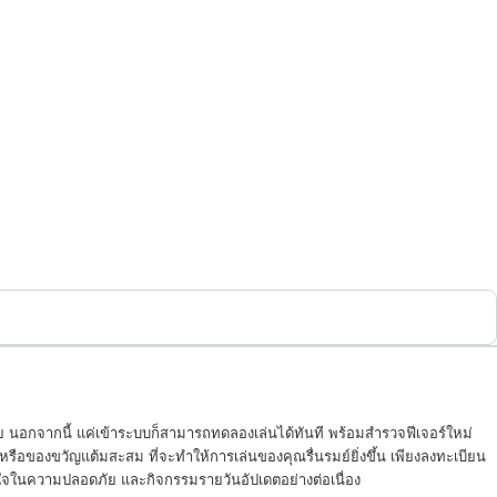
าย นอกจากนี้ แค่เข้าระบบก็สามารถทดลองเล่นได้ทันที พร้อมสำรวจฟีเจอร์ใหม่
หรือของขวัญแต้มสะสม ที่จะทำให้การเล่นของคุณรื่นรมย์ยิ่งขึ้น เพียงลงทะเบียน
ั่นใจในความปลอดภัย และกิจกรรมรายวันอัปเดตอย่างต่อเนื่อง