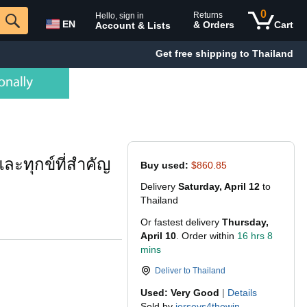
0
Returns
Hello, sign in
EN
& Orders
Cart
Account & Lists
Get free shipping to Thailand
ละทุกข์ที่สำคัญ
Buy used:
$860.85
Delivery
Saturday, April 12
to
Thailand
Or fastest delivery
Thursday,
April 10
. Order within
16 hrs 8
mins
Deliver to
Thailand
Used: Very Good
|
Details
Sold by
jerseys4thewin