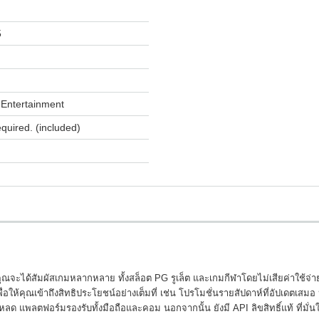
5
Entertainment
equired. (included)
คุณจะได้สัมผัสเกมหลากหลาย ทั้งสล็อต PG รูเล็ต และเกมกีฬาโดยไม่เสียค่าใช้จ่
ห้คุณเข้าถึงสิทธิประโยชน์อย่างเต็มที่ เช่น โปรโมชั่นรายสัปดาห์ที่อัปเดตเสมอ 
งโหลด แพลตฟอร์มรองรับทั้งมือถือและคอม นอกจากนั้น ยังมี API ลิขสิทธิ์แท้ ที่ม