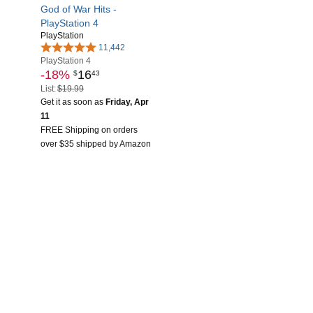
God of War Hits -
PlayStation 4
PlayStation
11,442
PlayStation 4
-18%
16
$
43
List:
$19.99
Get it as soon as
Friday, Apr
11
FREE Shipping on orders
over $35 shipped by Amazon