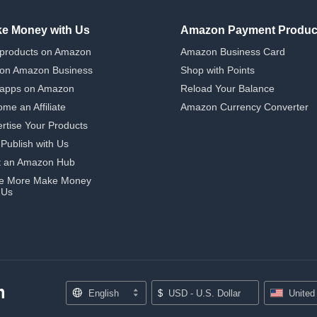
e Money with Us
Amazon Payment Produc
 products on Amazon
Amazon Business Card
 on Amazon Business
Shop with Points
 apps on Amazon
Reload Your Balance
me an Affiliate
Amazon Currency Converter
rtise Your Products
-Publish with Us
t an Amazon Hub
e More Make Money
 Us
English
$
USD - U.S. Dollar
United