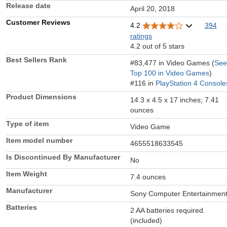
Release date
April 20, 2018
Customer Reviews
4.2
394
ratings
4.2 out of 5 stars
Best Sellers Rank
#83,477 in Video Games (
See
Top 100 in Video Games
)
#116 in
PlayStation 4 Console
Product Dimensions
14.3 x 4.5 x 17 inches; 7.41
ounces
Type of item
Video Game
Item model number
4655518633545
Is Discontinued By Manufacturer
No
Item Weight
7.4 ounces
Manufacturer
Sony Computer Entertainmen
Batteries
2 AA batteries required.
(included)