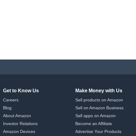
Get to Know Us
Make Money with Us
Careers
Sell products on Amazon
Blog
Sell on Amazon Business
About Amazon
Sell apps on Amazon
Investor Relations
Become an Affiliate
Amazon Devices
Advertise Your Products