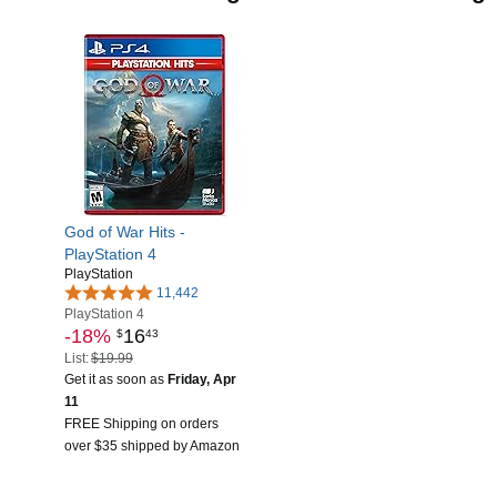
God of War Hits -
PlayStation 4
PlayStation
11,442
PlayStation 4
-18%
16
$
43
List:
$19.99
Get it as soon as
Friday, Apr
11
FREE Shipping on orders
over $35 shipped by Amazon