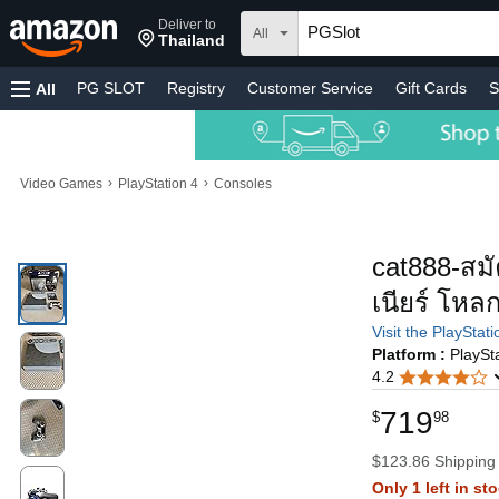
Deliver to
All
Thailand
PG SLOT
Registry
Customer Service
Gift Cards
S
All
›
›
Video Games
PlayStation 4
Consoles
cat888-สมั
เนียร์ โหล
Visit the PlayStat
Platform :
PlaySt
4.2
719
$
98
$123.86 Shipping
Only 1 left in st