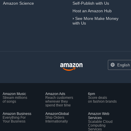
Amazon Science
Self-Publish with Us
Host an Amazon Hub
›
See More Make Money
with Us
English
Amazon Music
Amazon Ads
6pm
Stream millions
Reach customers
Score deals
of songs
wherever they
on fashion brands
spend their time
Amazon Business
AmazonGlobal
Amazon Web
Everything For
Ship Orders
Services
Your Business
Internationally
Scalable Cloud
Computing
Services