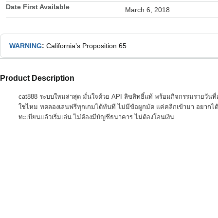
Date First Available
March 6, 2018
WARNING
:
California’s Proposition 65
Product Description
cat888 ระบบใหม่ล่าสุด มั่นใจด้วย API ลิขสิทธิ์แท้ พร้อมกิจกรรมรายวันที
ใช่ไหม ทดลองเล่นฟรีทุกเกมได้ทันที ไม่มีข้อผูกมัด แค่คลิกเข้ามา อยากไ
ทะเบียนแล้วเริ่มเล่น ไม่ต้องมีบัญชีธนาคาร ไม่ต้องโอนเงิน