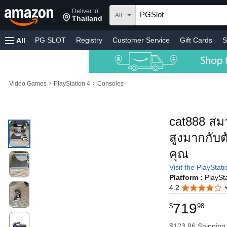
Deliver to
All
Thailand
PG SLOT
Registry
Customer Service
Gift Cards
S
All
›
›
Video Games
PlayStation 4
Consoles
cat888 สมา
สูงมากกับ
คุณ
Visit the PlayStat
Platform :
PlaySt
4.2
719
$
98
$123.86 Shipping