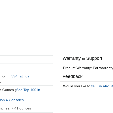
Warranty & Support
Product Warranty: For warranty
Feedback
394 ratings
s
Would you like to
tell us abou
eo Games (
See Top 100 in
tion 4 Consoles
 inches; 7.41 ounces