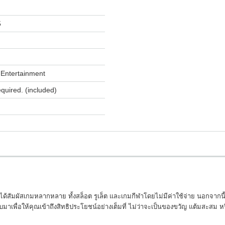
5
Entertainment
equired. (included)
ได้สัมผัสเกมหลากหลาย ทั้งสล็อต รูเล็ต และเกมกีฬาโดยไม่มีค่าใช้จ่าย นอกจากนี
พื่อให้คุณเข้าถึงสิทธิประโยชน์อย่างเต็มที่ ไม่ว่าจะเป็นของขวัญ แต้มสะสม หร