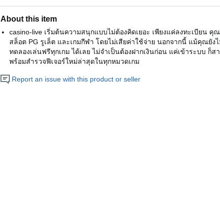
About this item
casino-live เริ่มต้นความสนุกแบบไม่ต้องคิดเยอะ เพียงแค่ลงทะเบียน คุ
สล็อต PG รูเล็ต และเกมกีฬา โดยไม่เสียค่าใช้จ่าย นอกจากนี้ แม้คุณยัง
ทดลองเล่นฟรีทุกเกม ได้เลย ไม่จำเป็นต้องฝากเงินก่อน แค่เข้าระบบ ก็ส
พร้อมสำรวจฟีเจอร์ใหม่ล่าสุดในทุกหมวดเกม
Report an issue with this product or seller