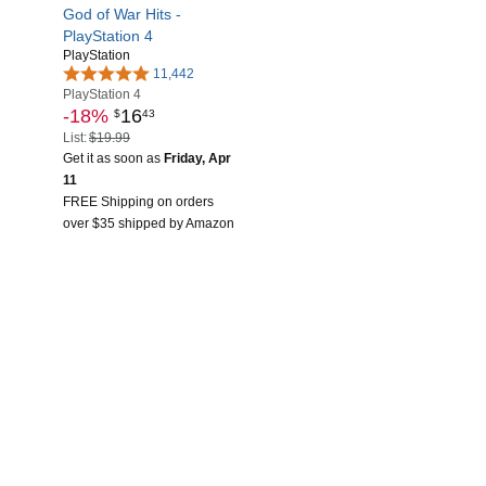
God of War Hits -
PlayStation 4
PlayStation
11,442
PlayStation 4
-18%
16
$
43
List:
$19.99
Get it as soon as
Friday, Apr
11
FREE Shipping on orders
over $35 shipped by Amazon