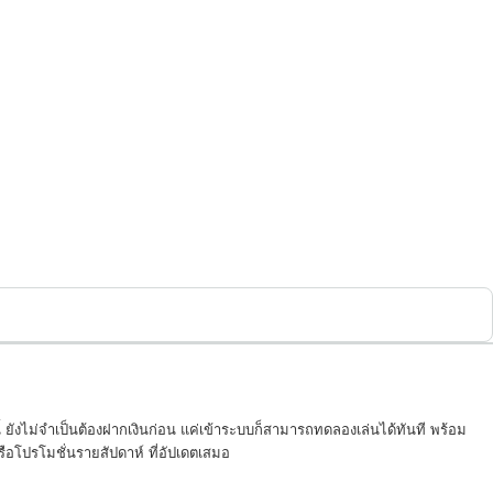
้ ยังไม่จำเป็นต้องฝากเงินก่อน แค่เข้าระบบก็สามารถทดลองเล่นได้ทันที พร้อม
ือโปรโมชั่นรายสัปดาห์ ที่อัปเดตเสมอ