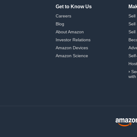
Get to Know Us
Mak
Careers
Sell
Blog
Sell
About Amazon
Sell
Investor Relations
Beco
Amazon Devices
Adve
Amazon Science
Self
Hos
›
Se
with