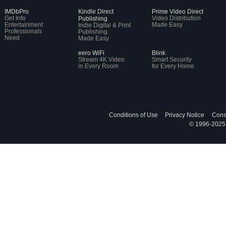
IMDbPro
Kindle Direct
Prime Video Direct
Get Info
Video Distribution
Publishing
Entertainment
Made Easy
Indie Digital & Print
Professionals
Publishing
Need
Made Easy
eero WiFi
Blink
Stream 4K Video
Smart Security
in Every Room
for Every Home
Conditions of Use
Privacy Notice
Cons
© 1996-2025, 