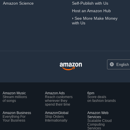
Amazon Science
Self-Publish with Us
Host an Amazon Hub
›
See More Make Money
with Us
English
Amazon Music
Amazon Ads
6pm
Stream millions
Reach customers
Score deals
of songs
wherever they
on fashion brands
spend their time
Amazon Business
AmazonGlobal
Amazon Web
Everything For
Ship Orders
Services
Your Business
Internationally
Scalable Cloud
Computing
Services