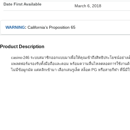
Date First Available
March 6, 2018
WARNING
:
California’s Proposition 65
Product Description
casino-246 ระบบสมาชิกออกแบบมาเพื่อให้คุณเข้าถึงสิทธิประโยชน์อย่างเต
แพลตฟอร์มรองรับทั้งมือถือและคอม พร้อมความลื่นไหลตลอดการใช้งานด้วย
ไม่มีข้อผูกมัด แค่คลิกเข้ามา เลือกเล่นรูเล็ต สล็อต PG หรือสายกีฬา ที่น