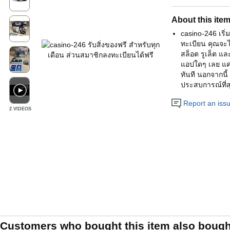
About this ite
casino-246 เริ
ทะเบียน คุณจะไ
สล็อต รูเล็ต แล
แอปใดๆ เลย แค่
ทันที นอกจากนี้ 
ประสบการณ์ที่ส
Report an issue
2 VIDEOS
Customers who bought this item also bough