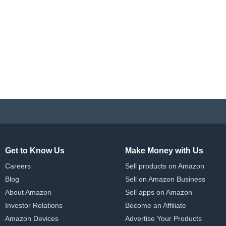
Get to Know Us
Make Money with Us
Careers
Sell products on Amazon
Blog
Sell on Amazon Business
About Amazon
Sell apps on Amazon
Investor Relations
Become an Affiliate
Amazon Devices
Advertise Your Products