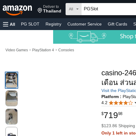
Deliver to
All
Thailand
PG SLOT
Registry
Customer Service
Gift Cards
S
All
›
›
Video Games
PlayStation 4
Consoles
casino-246
เดือน ส่วน
Visit the PlayStat
Platform :
PlaySt
4.2
719
$
98
$123.86 Shipping
Only 1 left in st