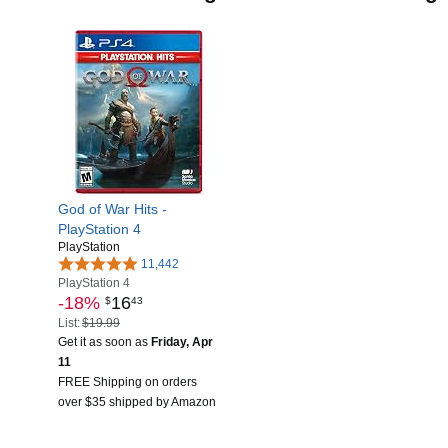
God of War Hits -
PlayStation 4
PlayStation
11,442
PlayStation 4
-18%
16
$
43
List:
$19.99
Get it as soon as
Friday, Apr
11
FREE Shipping on orders
over $35 shipped by Amazon