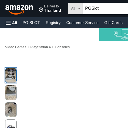
Deliver to
All
Thailand
PG SLOT
Registry
Customer Service
Gift Cards
All
›
›
Video Games
PlayStation 4
Consoles