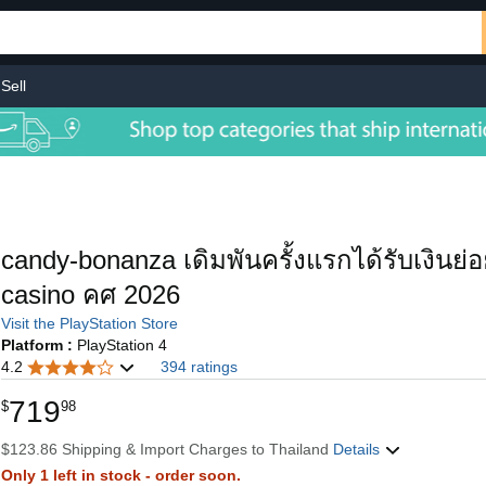
Sell
candy-bonanza เดิมพันครั้งแรกได้รับเงินย่
casino คศ 2026
Visit the PlayStation Store
Platform :
PlayStation 4
4.2
394 ratings
719
$
98
$123.86 Shipping & Import Charges to Thailand
Details
Only 1 left in stock - order soon.