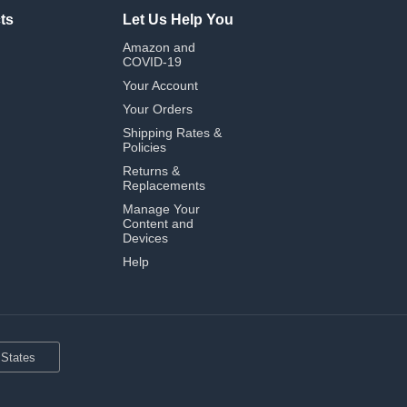
ts
Let Us Help You
Amazon and
COVID-19
Your Account
Your Orders
Shipping Rates &
Policies
Returns &
Replacements
Manage Your
Content and
Devices
Help
 States