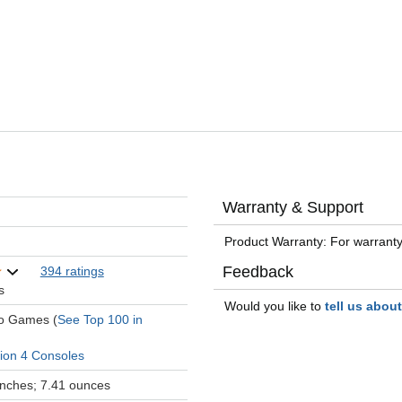
Warranty & Support
Product Warranty: For warranty
Feedback
394 ratings
s
Would you like to
tell us abou
eo Games (
See Top 100 in
tion 4 Consoles
 inches; 7.41 ounces