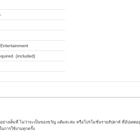
5
Entertainment
equired. (included)
งเต็มที่ ไม่ว่าจะเป็นของขวัญ แต้มสะสม หรือโปรโมชั่นรายสัปดาห์ ที่อัปเดตอย
นการใช้งานทุกครั้ง