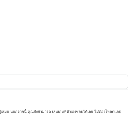
ู่เสมอ นอกจากนี้ คุณยังสามารถ เล่นเกมที่ตัวเองชอบได้เลย ไม่ต้องโหลดแอป