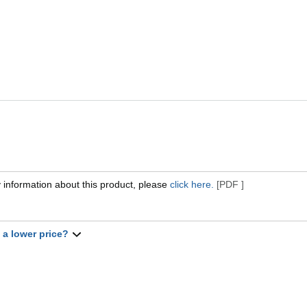
 information about this product, please
click here.
[PDF ]
t a lower price?