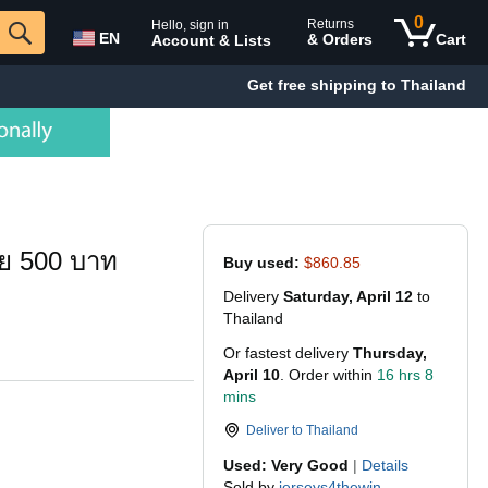
0
Returns
Hello, sign in
EN
& Orders
Cart
Account & Lists
Get free shipping to Thailand
อย 500 บาท
Buy used:
$860.85
Delivery
Saturday, April 12
to
Thailand
Or fastest delivery
Thursday,
April 10
. Order within
16 hrs 8
mins
Deliver to
Thailand
Used: Very Good
|
Details
Sold by
jerseys4thewin