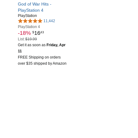
God of War Hits -
PlayStation 4
PlayStation
11,442
PlayStation 4
-18%
16
$
43
List:
$19.99
Get it as soon as
Friday, Apr
11
FREE Shipping on orders
over $35 shipped by Amazon