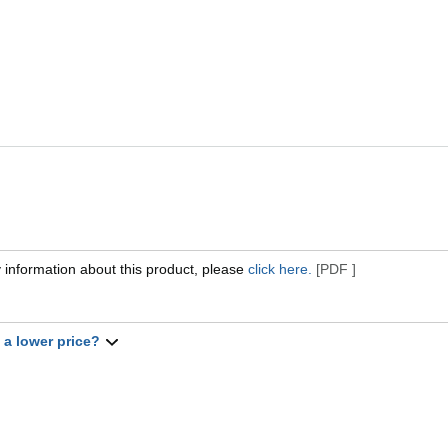
 information about this product, please
click here.
[PDF ]
t a lower price?