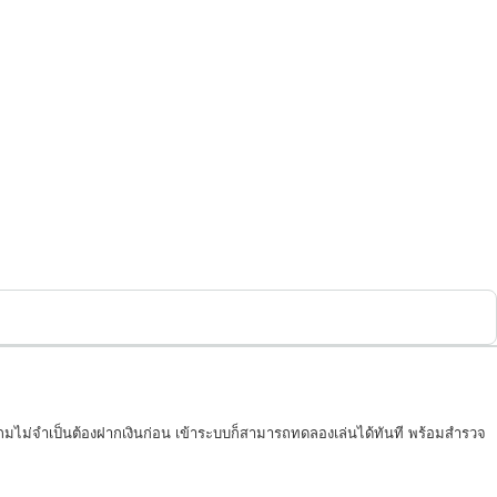
 แถมไม่จำเป็นต้องฝากเงินก่อน เข้าระบบก็สามารถทดลองเล่นได้ทันที พร้อมสำรวจ