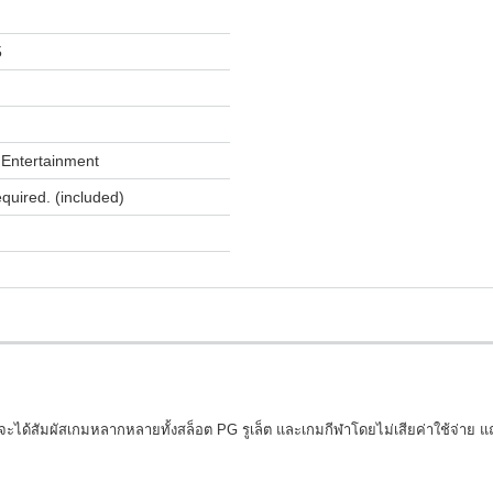
5
Entertainment
equired. (included)
ุณจะได้สัมผัสเกมหลากหลายทั้งสล็อต PG รูเล็ต และเกมกีฬาโดยไม่เสียค่าใช้จ่าย