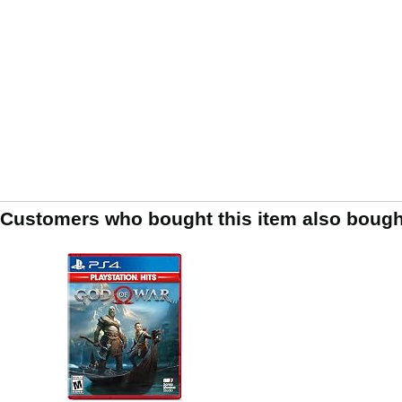
Customers who bought this item also bough