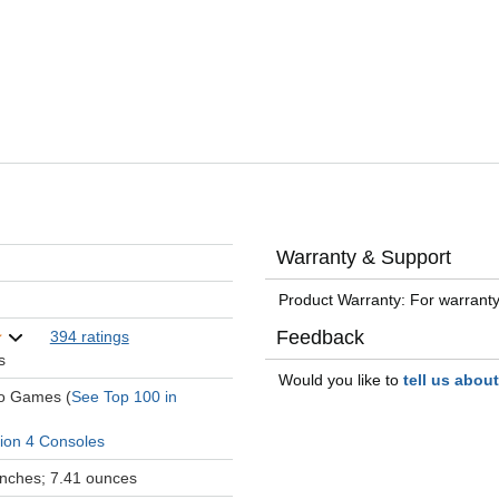
Warranty & Support
Product Warranty: For warranty
Feedback
394 ratings
s
Would you like to
tell us abou
eo Games (
See Top 100 in
tion 4 Consoles
 inches; 7.41 ounces