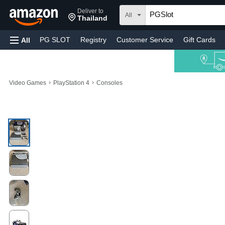
Deliver to
All
Thailand
PG SLOT
Registry
Customer Service
Gift Cards
All
›
›
Video Games
PlayStation 4
Consoles