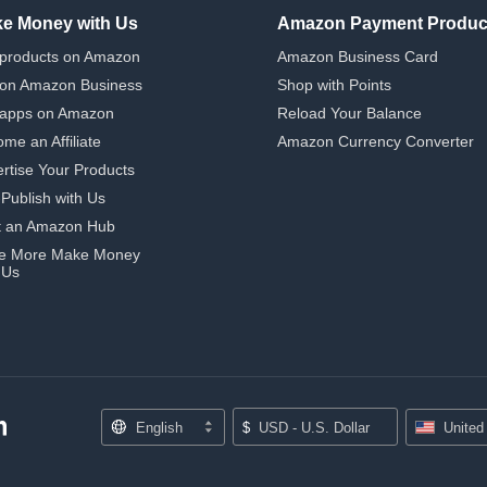
e Money with Us
Amazon Payment Produc
 products on Amazon
Amazon Business Card
 on Amazon Business
Shop with Points
 apps on Amazon
Reload Your Balance
me an Affiliate
Amazon Currency Converter
rtise Your Products
-Publish with Us
t an Amazon Hub
e More Make Money
 Us
English
$
USD - U.S. Dollar
United