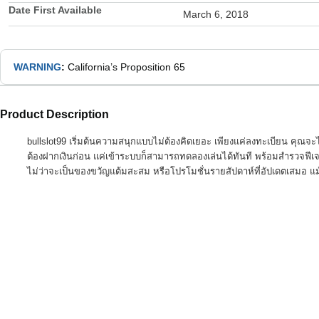
Date First Available
March 6, 2018
WARNING
:
California’s Proposition 65
Product Description
bullslot99 เริ่มต้นความสนุกแบบไม่ต้องคิดเยอะ เพียงแค่ลงทะเบียน คุณจะไ
ต้องฝากเงินก่อน แค่เข้าระบบก็สามารถทดลองเล่นได้ทันที พร้อมสำรวจฟีเจ
ไม่ว่าจะเป็นของขวัญแต้มสะสม หรือโปรโมชั่นรายสัปดาห์ที่อัปเดตเสมอ แม้แต