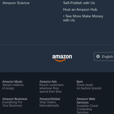
Amazon Science
Self-Publish with Us
Host an Amazon Hub
›
See More Make Money
with Us
English
Amazon Music
Amazon Ads
6pm
Stream millions
Reach customers
Score deals
of songs
wherever they
on fashion brands
spend their time
Amazon Business
AmazonGlobal
Amazon Web
Everything For
Ship Orders
Services
Your Business
Internationally
Scalable Cloud
Computing
Services