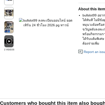
About this ite
bullslot99 อยา
ได้ทันที ไม่มีข
หมุนวงล้อหรือสา
ขวัญหลังลงทะเบี
พร้อมกิจกรรมรายว
ได้รับแต้มพิเศษ
ต้องจ่ายเพิ่ม
2 VIDEOS
Report an issue
Customers who bought this item also bough