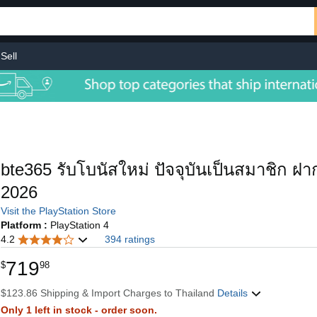
Sell
bte365 รับโบนัสใหม่ ปัจจุบันเป็นสมาชิก ฝา
2026
Visit the PlayStation Store
Platform :
PlayStation 4
4.2
394 ratings
719
$
98
$123.86 Shipping & Import Charges to Thailand
Details
Only 1 left in stock - order soon.