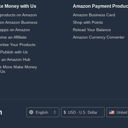
e Money with Us
Amazon Payment Produc
 products on Amazon
Amazon Business Card
 on Amazon Business
Shop with Points
 apps on Amazon
Reload Your Balance
me an Affiliate
Amazon Currency Converter
rtise Your Products
-Publish with Us
t an Amazon Hub
e More Make Money
 Us
English
$
USD - U.S. Dollar
United