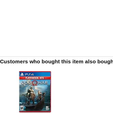
Customers who bought this item also bough