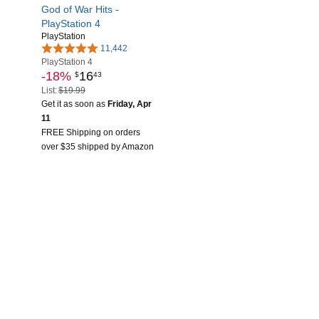
God of War Hits -
PlayStation 4
PlayStation
11,442
PlayStation 4
-18%
16
$
43
List:
$19.99
Get it as soon as
Friday, Apr
11
FREE Shipping on orders
over $35 shipped by Amazon