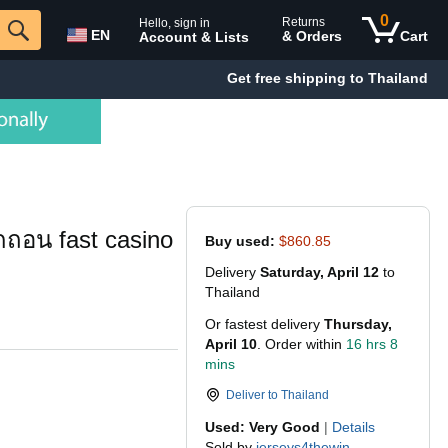
0
Returns
Hello, sign in
EN
& Orders
Cart
Account & Lists
Get free shipping to Thailand
กถอน fast casino
Buy used:
$860.85
Delivery
Saturday, April 12
to
Thailand
Or fastest delivery
Thursday,
April 10
. Order within
16 hrs 8
mins
Deliver to
Thailand
Used: Very Good
|
Details
Sold by
jerseys4thewin