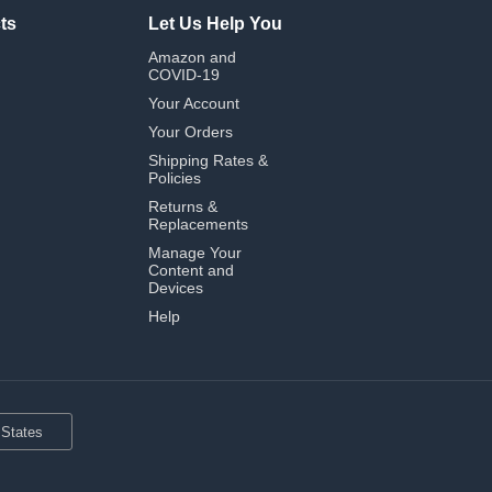
ts
Let Us Help You
Amazon and
COVID-19
Your Account
Your Orders
Shipping Rates &
Policies
Returns &
Replacements
Manage Your
Content and
Devices
Help
 States