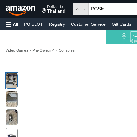
Deliver to
All
Thailand
PG SLOT
Registry
Customer Service
Gift Cards
All
›
›
Video Games
PlayStation 4
Consoles