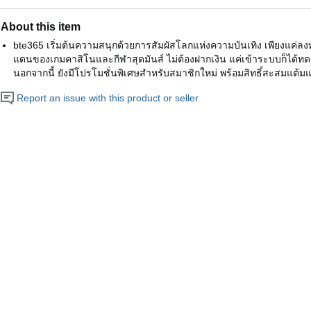
About this item
bte365 เริ่มต้นความสนุกด้วยการสัมผัสโลกแห่งความบันเทิง เพียงแค่ลงทะ
แดนของเกมคาสิโนและกีฬาสุดมันส์ ไม่ต้องฝากเงิน แค่เข้าระบบก็ได้
นอกจากนี้ ยังมีโปรโมชั่นพิเศษสำหรับสมาชิกใหม่ พร้อมสิทธิ์สะสมแต้มแล
Report an issue with this product or seller