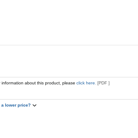
 information about this product, please
click here.
[PDF ]
t a lower price?