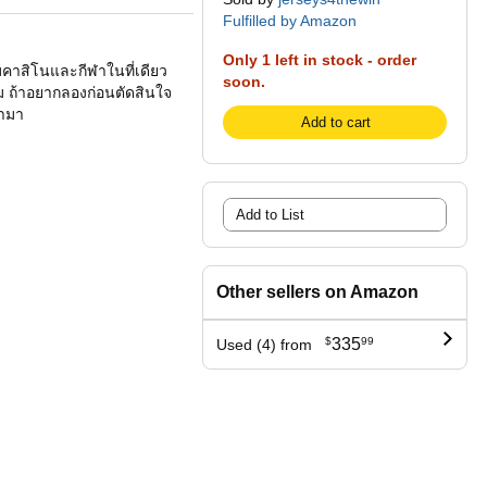
Fulfilled by Amazon
Only 1 left in stock - order
กมคาสิโนและกีฬาในที่เดียว
soon.
ม ถ้าอยากลองก่อนตัดสินใจ
้ามา
Add to cart
Add to List
Other sellers on Amazon
$
335
99
Used (4) from