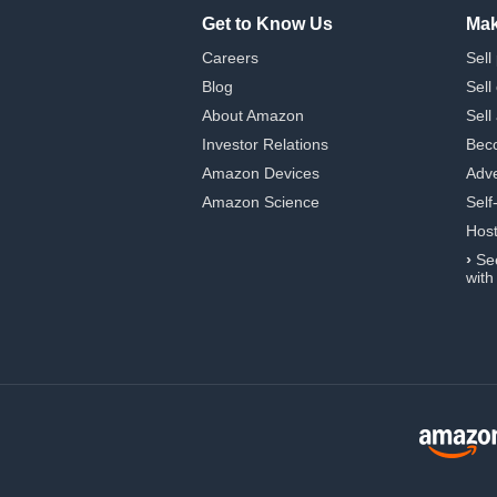
Get to Know Us
Mak
Careers
Sell
Blog
Sell
About Amazon
Sell
Investor Relations
Beco
Amazon Devices
Adve
Amazon Science
Self
Hos
›
Se
with