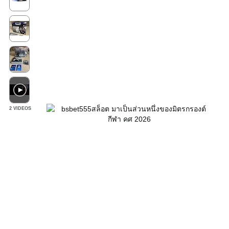
2 VIDEOS