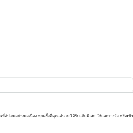
อัปเดตอย่างต่อเนื่อง ทุกครั้งที่คุณเล่น จะได้รับแต้มพิเศษ ใช้แลกรางวัล หรือเข้า