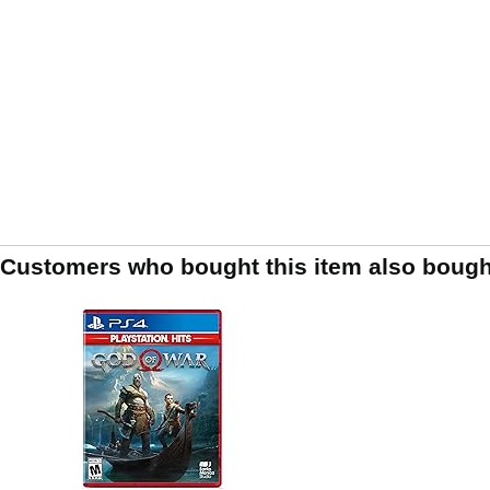
Customers who bought this item also bough