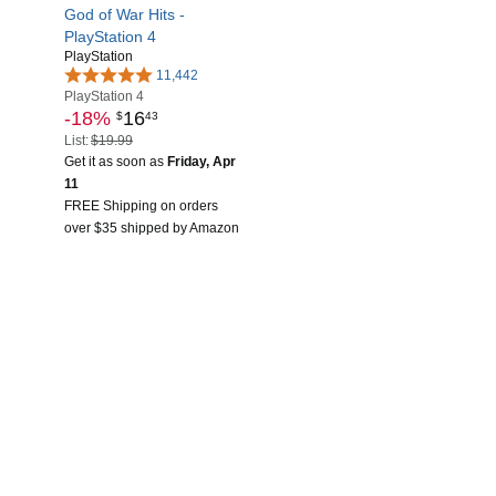
God of War Hits -
PlayStation 4
PlayStation
11,442
PlayStation 4
-18%
16
$
43
List:
$19.99
Get it as soon as
Friday, Apr
11
FREE Shipping on orders
over $35 shipped by Amazon