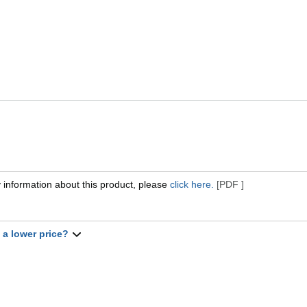
 information about this product, please
click here.
[PDF ]
t a lower price?