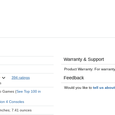
Warranty & Support
Product Warranty: For warranty
Feedback
394 ratings
s
Would you like to
tell us abou
eo Games (
See Top 100 in
tion 4 Consoles
 inches; 7.41 ounces