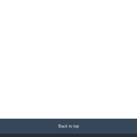
Back to top