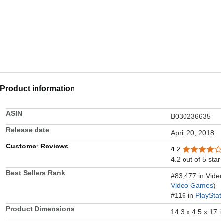
Product information
ASIN
B030236635
Release date
April 20, 2018
Customer Reviews
4.2
4.2 out of 5 star
Best Sellers Rank
#83,477 in Vid
Video Games
)
#116 in
PlaySta
Product Dimensions
14.3 x 4.5 x 17