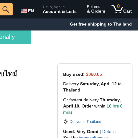
0
Returns
Hello, sign in
EN
& Orders
Cart
Account & Lists
Get free shipping to Thailand
อบไทม์
Buy used:
$860.85
Delivery
Saturday, April 12
to
Thailand
Or fastest delivery
Thursday,
April 10
. Order within
16 hrs 8
mins
Deliver to
Thailand
Used: Very Good
|
Details
Sold by
jerseys4thewin