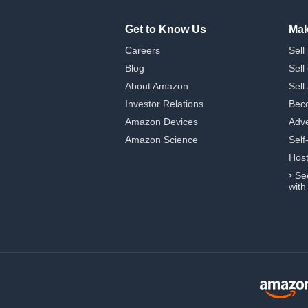
Get to Know Us
Mak
Careers
Sell
Blog
Sell
About Amazon
Sell
Investor Relations
Beco
Amazon Devices
Adve
Amazon Science
Self
Hos
›
Se
with