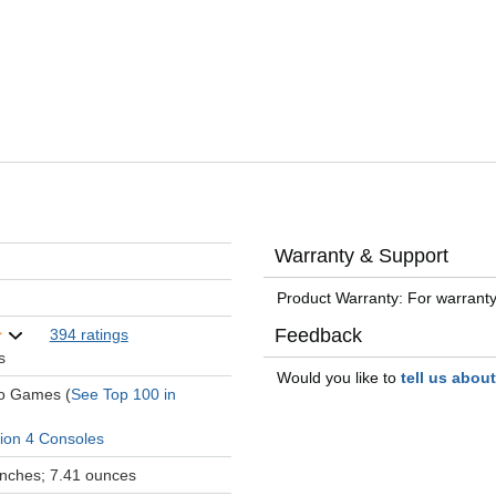
Warranty & Support
Product Warranty: For warranty
Feedback
394 ratings
s
Would you like to
tell us abou
eo Games (
See Top 100 in
tion 4 Consoles
 inches; 7.41 ounces