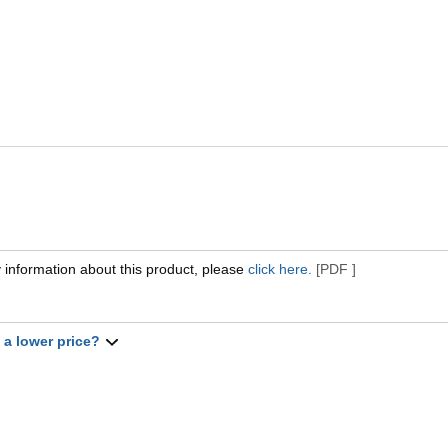
 information about this product, please
click here.
[PDF ]
t a lower price?