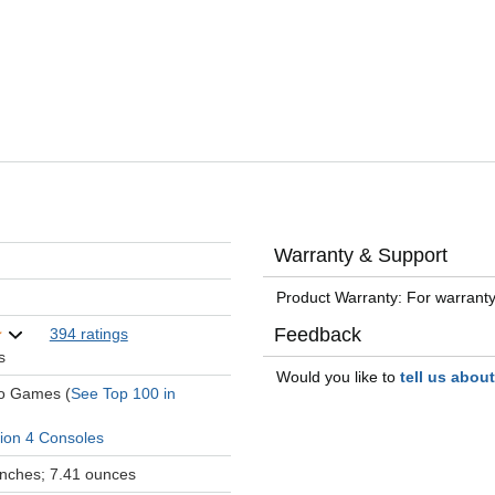
Warranty & Support
Product Warranty: For warranty
Feedback
394 ratings
s
Would you like to
tell us abou
eo Games (
See Top 100 in
tion 4 Consoles
 inches; 7.41 ounces