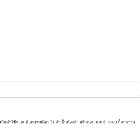
ียค่าใช้จ่ายแม้แต่บาทเดียว ไม่จำเป็นต้องฝากเงินก่อน แค่เข้าระบบ ก็สามารถ