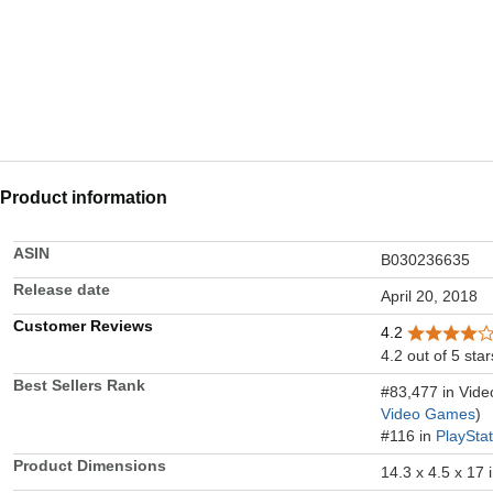
Product information
ASIN
B030236635
Release date
April 20, 2018
Customer Reviews
4.2
4.2 out of 5 star
Best Sellers Rank
#83,477 in Vid
Video Games
)
#116 in
PlaySta
Product Dimensions
14.3 x 4.5 x 17