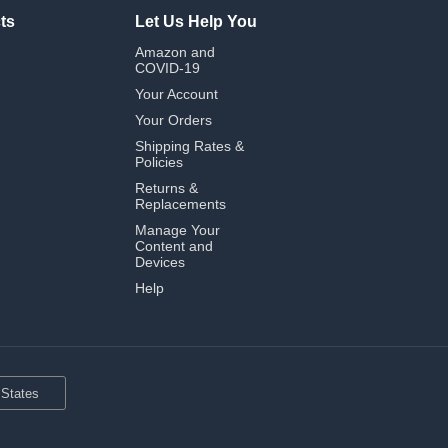
ts
Let Us Help You
Amazon and
COVID-19
Your Account
Your Orders
Shipping Rates &
Policies
Returns &
Replacements
Manage Your
Content and
Devices
Help
 States