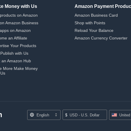
e Money with Us
Amazon Payment Produc
 products on Amazon
Amazon Business Card
 on Amazon Business
Shop with Points
 apps on Amazon
Reload Your Balance
me an Affiliate
Amazon Currency Converter
rtise Your Products
-Publish with Us
t an Amazon Hub
e More Make Money
 Us
English
$
USD - U.S. Dollar
United