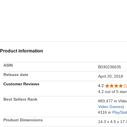
Product information
ASIN
B030236635
Release date
April 20, 2018
Customer Reviews
4.2
4.2 out of 5 star
Best Sellers Rank
#83,477 in Vid
Video Games
)
#116 in
PlaySta
Product Dimensions
14.3 x 4.5 x 17