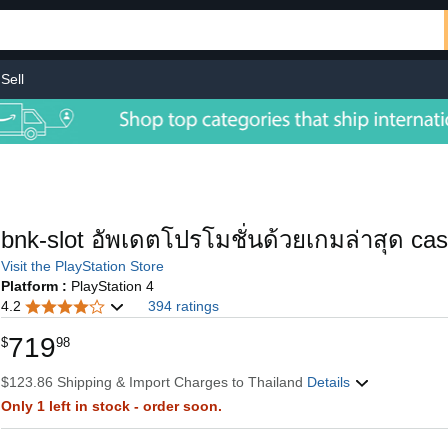
Sell
bnk-slot อัพเดตโปรโมชั่นด้วยเกมล่าสุด casi
Visit the PlayStation Store
Platform :
PlayStation 4
4.2
394 ratings
719
$
98
$123.86 Shipping & Import Charges to Thailand
Details
Only 1 left in stock - order soon.