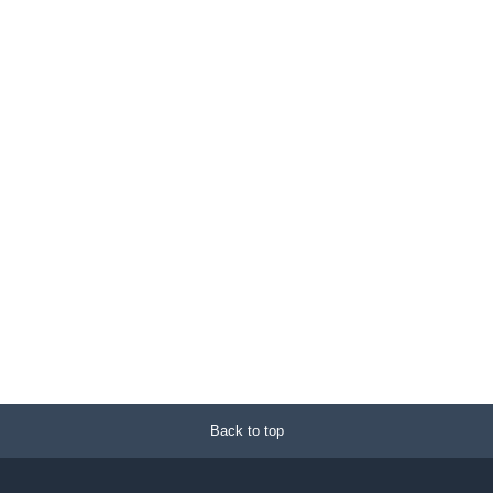
Back to top