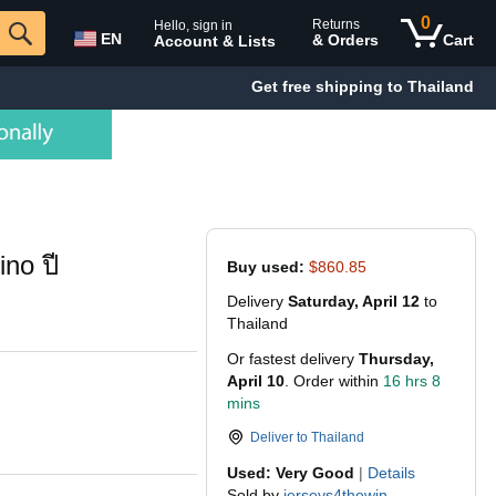
0
Returns
Hello, sign in
EN
& Orders
Cart
Account & Lists
Get free shipping to Thailand
no ปี
Buy used:
$860.85
Delivery
Saturday, April 12
to
Thailand
Or fastest delivery
Thursday,
April 10
. Order within
16 hrs 8
mins
Deliver to
Thailand
Used: Very Good
|
Details
Sold by
jerseys4thewin