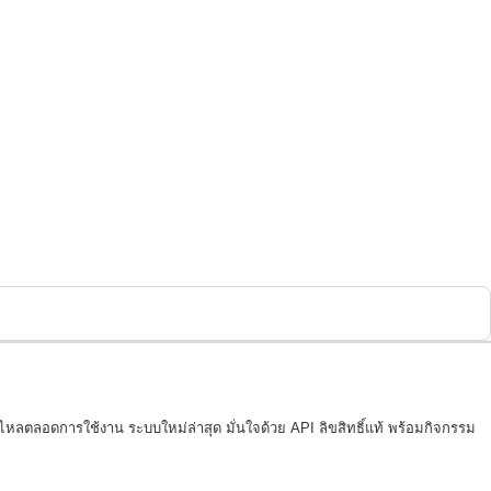
ื่นไหลตลอดการใช้งาน ระบบใหม่ล่าสุด มั่นใจด้วย API ลิขสิทธิ์แท้ พร้อมกิจกรรม