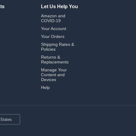
ts
Let Us Help You
Amazon and
COVID-19
Your Account
Your Orders
Shipping Rates &
Policies
Returns &
Replacements
Manage Your
Content and
Devices
Help
 States