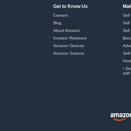
Get to Know Us
Mak
Careers
Sell
Blog
Sell
About Amazon
Sell
Investor Relations
Beco
Amazon Devices
Adve
Amazon Science
Self
Hos
›
Se
with