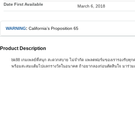
Date First Available
March 6, 2018
WARNING
:
California’s Proposition 65
Product Description
bk88 เกมเพลย์ที่สนุก สะดวกสบาย ไม่จำกัด แพลตฟอร์มของเรารองรับทุกค
พร้อมสะสมแต้มไปแลกรางวัลในอนาคต ถ้าอยากลองก่อนตัดสินใจ มาร่วมค้น