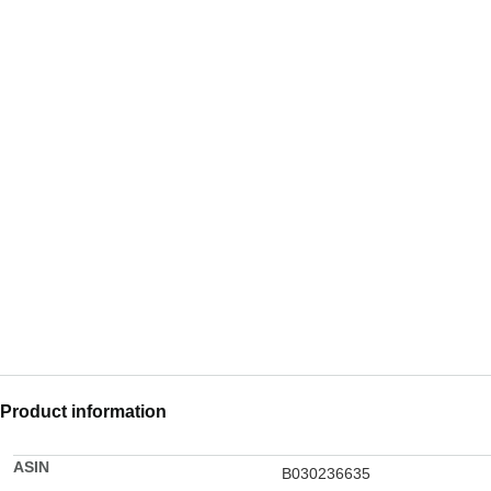
Product information
ASIN
B030236635