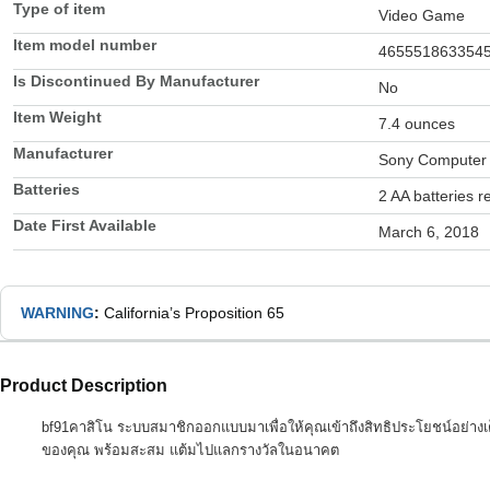
Type of item
Video Game
Item model number
465551863354
Is Discontinued By Manufacturer
No
Item Weight
7.4 ounces
Manufacturer
Sony Computer 
Batteries
2 AA batteries r
Date First Available
March 6, 2018
WARNING
:
California’s Proposition 65
Product Description
bf91คาสิโน ระบบสมาชิกออกแบบมาเพื่อให้คุณเข้าถึงสิทธิประโยชน์อย่างเต
ของคุณ พร้อมสะสม แต้มไปแลกรางวัลในอนาคต