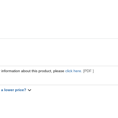
 information about this product, please
click here.
[PDF ]
t a lower price?