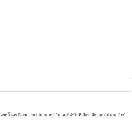
จากนี้ คุณยังสามารถ เล่นเกมคาสิโนและกีฬาในที่เดียว เลือกเล่นได้ตามสไตล์