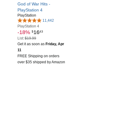
God of War Hits -
PlayStation 4
PlayStation
11,442
PlayStation 4
-18%
16
$
43
List:
$19.99
Get it as soon as
Friday, Apr
11
FREE Shipping on orders
over $35 shipped by Amazon