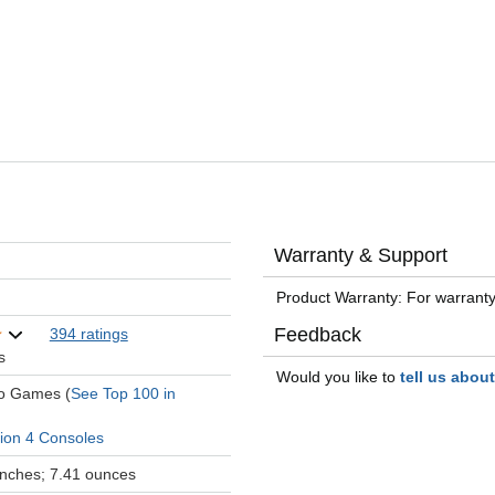
Warranty & Support
Product Warranty: For warranty
Feedback
394 ratings
s
Would you like to
tell us abou
eo Games (
See Top 100 in
tion 4 Consoles
 inches; 7.41 ounces