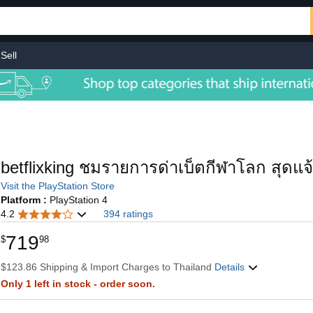
Sell
betflixking ชมรายการด่าเบ็ตกีฬาโลก สุดแจ้
Visit the PlayStation Store
Platform :
PlayStation 4
4.2
394 ratings
719
$
98
$123.86 Shipping & Import Charges to Thailand
Details
Only 1 left in stock - order soon.