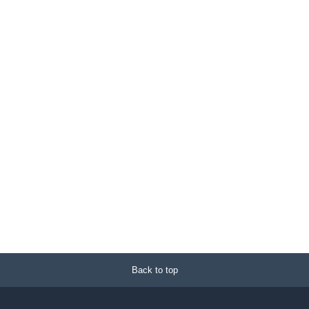
Back to top