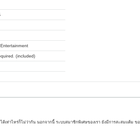
5
Entertainment
equired. (included)
ุกได้เท่าไหร่ก็ไม่ว่ากัน นอกจากนี้ ระบบสมาชิกพิเศษของเรา ยังมีการสะสมแต้ม 