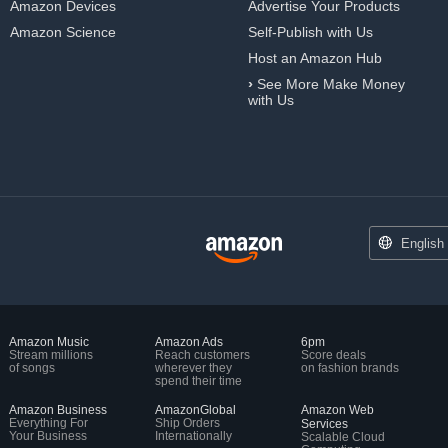
Amazon Devices
Advertise Your Products
Amazon Science
Self-Publish with Us
Host an Amazon Hub
›
See More Make Money
with Us
English
Amazon Music
Amazon Ads
6pm
Stream millions
Reach customers
Score deals
of songs
wherever they
on fashion brands
spend their time
Amazon Business
AmazonGlobal
Amazon Web
Everything For
Ship Orders
Services
Your Business
Internationally
Scalable Cloud