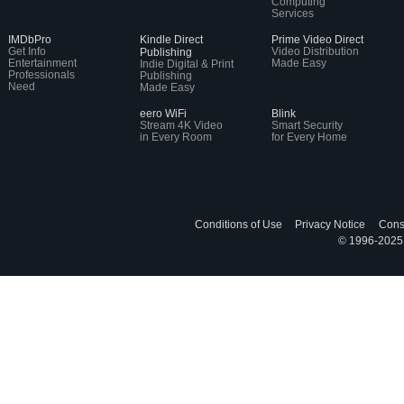
Computing
Services
IMDbPro
Kindle Direct
Prime Video Direct
Get Info
Video Distribution
Publishing
Entertainment
Made Easy
Indie Digital & Print
Professionals
Publishing
Need
Made Easy
eero WiFi
Blink
Stream 4K Video
Smart Security
in Every Room
for Every Home
Conditions of Use
Privacy Notice
Cons
© 1996-2025, 