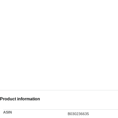
Product information
ASIN
B030236635