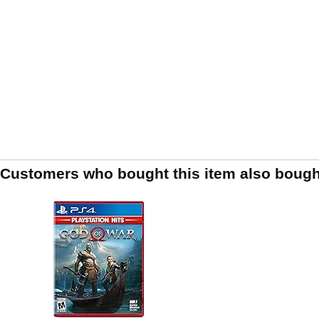
Customers who bought this item also bough