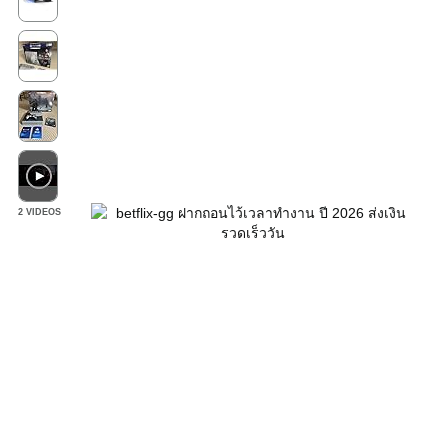
2 VIDEOS