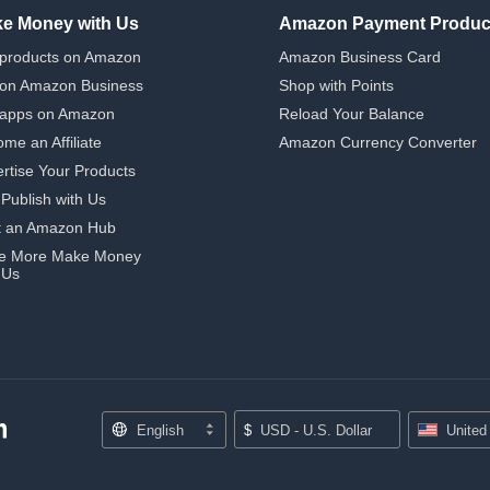
e Money with Us
Amazon Payment Produc
 products on Amazon
Amazon Business Card
 on Amazon Business
Shop with Points
 apps on Amazon
Reload Your Balance
me an Affiliate
Amazon Currency Converter
rtise Your Products
-Publish with Us
t an Amazon Hub
e More Make Money
 Us
English
$
USD - U.S. Dollar
United