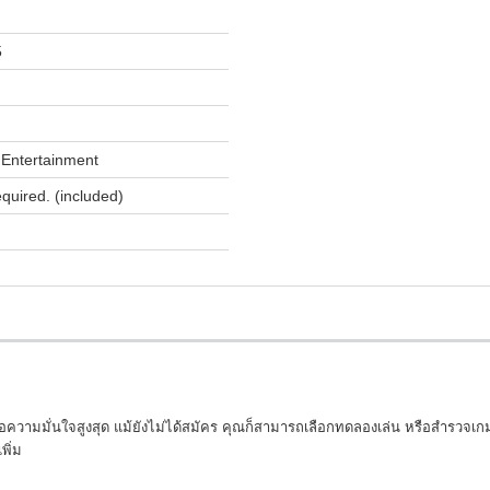
5
Entertainment
equired. (included)
ื่อความมั่นใจสูงสุด แม้ยังไม่ได้สมัคร คุณก็สามารถเลือกทดลองเล่น หรือสำรวจ
พิ่ม