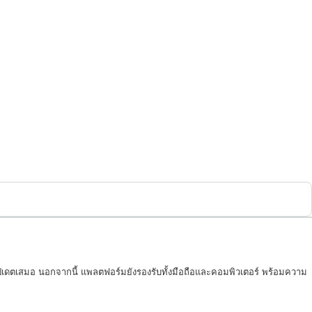
่อัปเดตเสมอ นอกจากนี้ แพลตฟอร์มยังรองรับทั้งมือถือและคอมพิวเตอร์ พร้อมความ