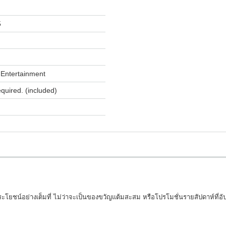
5
Entertainment
equired. (included)
ประโยชน์อย่างเต็มที่ ไม่ว่าจะเป็นของขวัญแต้มสะสม หรือโปรโมชั่นรายสัปดาห์ที