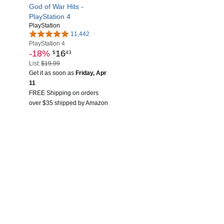
God of War Hits -
PlayStation 4
PlayStation
11,442
PlayStation 4
-18%
16
$
43
List:
$19.99
Get it as soon as
Friday, Apr
11
FREE Shipping on orders
over $35 shipped by Amazon