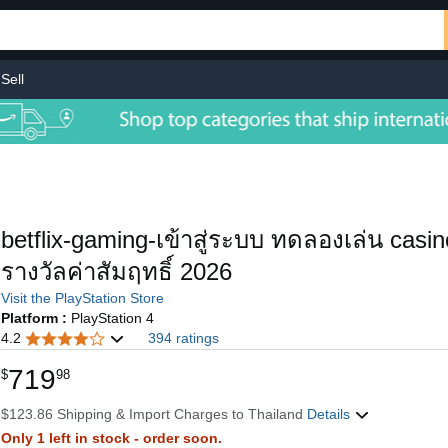
Sell
betflix-gaming-เข้าสู่ระบบ ทดลองเล่น casin
รางวัลค่าสัมฤทธิ์ 2026
Visit the PlayStation Store
Platform :
PlayStation 4
4.2
394 ratings
719
$
98
$123.86 Shipping & Import Charges to Thailand
Details
Only 1 left in stock - order soon.