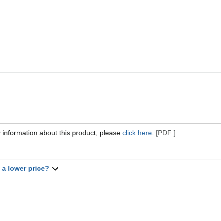
 information about this product, please
click here.
[PDF ]
t a lower price?