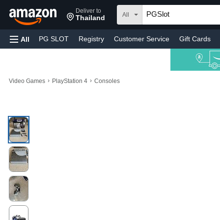
Deliver to
All
Thailand
PG SLOT
Registry
Customer Service
Gift Cards
All
›
›
Video Games
PlayStation 4
Consoles