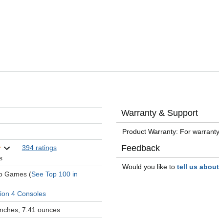
Warranty & Support
Product Warranty: For warranty
Feedback
394 ratings
s
Would you like to
tell us abou
eo Games (
See Top 100 in
tion 4 Consoles
 inches; 7.41 ounces