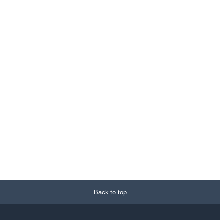
Back to top