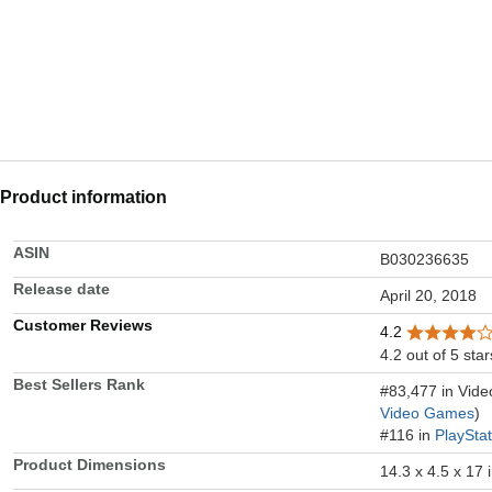
Product information
ASIN
B030236635
Release date
April 20, 2018
Customer Reviews
4.2
4.2 out of 5 star
Best Sellers Rank
#83,477 in Vid
Video Games
)
#116 in
PlaySta
Product Dimensions
14.3 x 4.5 x 17