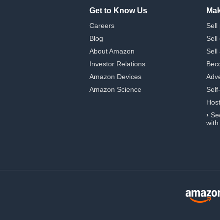
Get to Know Us
Mak
Careers
Sell
Blog
Sell
About Amazon
Sell
Investor Relations
Beco
Amazon Devices
Adve
Amazon Science
Self
Hos
›
Se
with