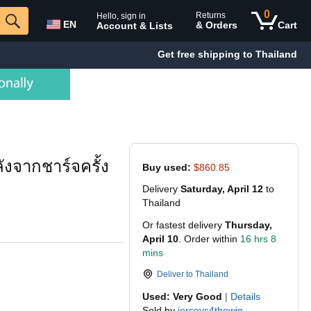
0
Returns
Hello, sign in
EN
& Orders
Cart
Account & Lists
Get free shipping to Thailand
ลังจากชาร์จครั้ง
Buy used:
$860.85
Delivery
Saturday, April 12
to
Thailand
Or fastest delivery
Thursday,
April 10
. Order within
16 hrs 8
mins
Deliver to
Thailand
Used: Very Good
|
Details
Sold by
jerseys4thewin