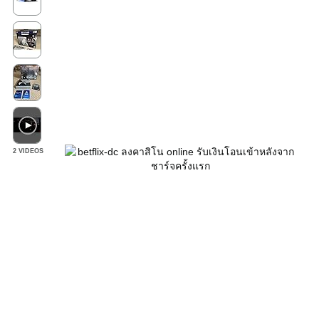
2 VIDEOS