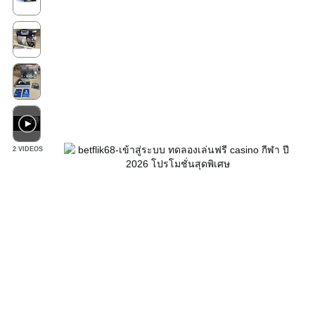
2 VIDEOS