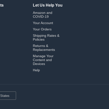
ts
Let Us Help You
Amazon and
COVID-19
Your Account
Your Orders
Shipping Rates &
Policies
Returns &
Replacements
Manage Your
Content and
Devices
Help
 States