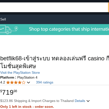
Sell
betflik68-เข้าสู่ระบบ ทดลองเล่นฟรี casino 
โมชั่นสุดพิเศษ
Visit the PlayStation Store
Platform :
PlayStation 4
4.2
394 ratings
719
$
98
$123.86 Shipping & Import Charges to Thailand
Details
Only 1 left in stock - order soon.