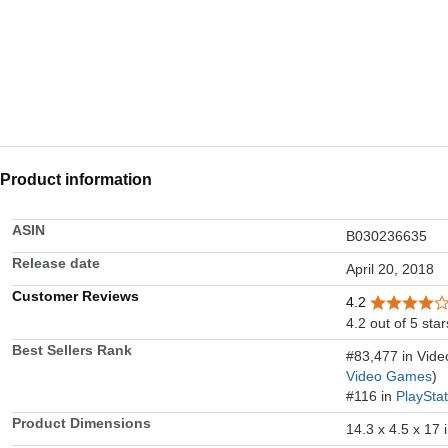
Product information
ASIN
B030236635
Release date
April 20, 2018
Customer Reviews
4.2
4.2 out of 5 star
Best Sellers Rank
#83,477 in Vid
Video Games
)
#116 in
PlaySta
Product Dimensions
14.3 x 4.5 x 17