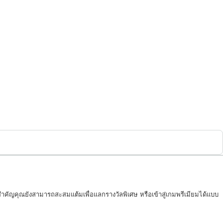
ที่สำคัญคุณยังสามารถสะสมแต้มเพื่อแลกรางวัลพิเศษ หรือเข้าสู่เกมพรีเมียมได้แบบ