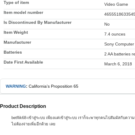
Type of item
Video Game
Item model number
465551863354
Is Discontinued By Manufacturer
No
Item Weight
7.4 ounces
Manufacturer
Sony Computer 
Batteries
2 AA batteries r
Date First Available
March 6, 2018
WARNING
:
California’s Proposition 65
Product Description
betflik68-เข้าสู่ระบบ เพียงแค่เข้าสู่ระบบ เราก็จะพาทุกคนไปสัมผัสกับควา
ไม่ต้องจ่ายเพิ่มอีกด้วย เลย