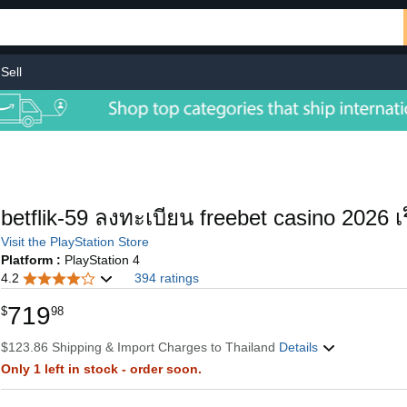
Sell
betflik-59 ลงทะเบียน freebet casino 2026 เ
Visit the PlayStation Store
Platform :
PlayStation 4
4.2
394 ratings
719
$
98
$123.86 Shipping & Import Charges to Thailand
Details
Only 1 left in stock - order soon.