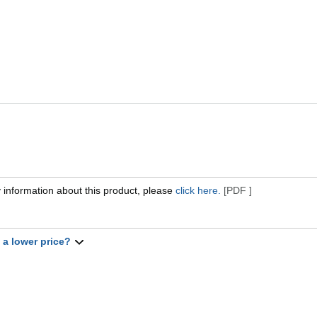
 information about this product, please
click here.
[PDF ]
t a lower price?