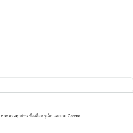
 ทุกหมวดทุกย่าน ทั้งสล็อต รูเล็ต และเกม Garena