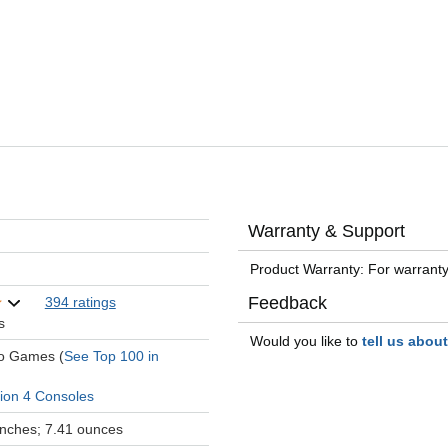
Warranty & Support
Product Warranty: For warranty
Feedback
394 ratings
s
Would you like to
tell us abou
eo Games (
See Top 100 in
tion 4 Consoles
 inches; 7.41 ounces