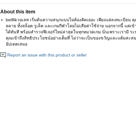
About this item
betflikวอเลท เริ่มต้นความสนุกแบบไม่ต้องคิดเยอะ เพียงแค่ลงทะเบียน ค
หลาย ทั้งสล็อต รูเล็ต และเกมกีฬาโดยไม่เสียค่าใช้จ่าย นอกจากนี้ แค่
ได้ทันที พร้อมสำรวจฟีเจอร์ใหม่ล่าสุดในทุกหมวดเกม นั่นเพราะเรามี ร
คุณเข้าถึงสิทธิประโยชน์อย่างเต็มที่ ไม่ว่าจะเป็นของขวัญและแต้มสะสม
อัปเดตเสมอ
Report an issue with this product or seller