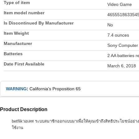
Type of item
Video Game
Item model number
465551863354
Is Discontinued By Manufacturer
No
Item Weight
7.4 ounces
Manufacturer
Sony Computer 
Batteries
2 AA batteries r
Date First Available
March 6, 2018
WARNING
:
California’s Proposition 65
Product Description
betflikวอเลท ระบบสมาชิกออกแบบมาเพื่อให้คุณเข้าถึงสิทธิประโยชน์อย่าง
ใช้งาน