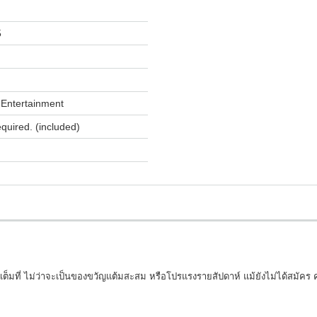
5
Entertainment
equired. (included)
เต็มที่ ไม่ว่าจะเป็นของขวัญแต้มสะสม หรือโปรแรงรายสัปดาห์ แม้ยังไม่ได้สมัคร