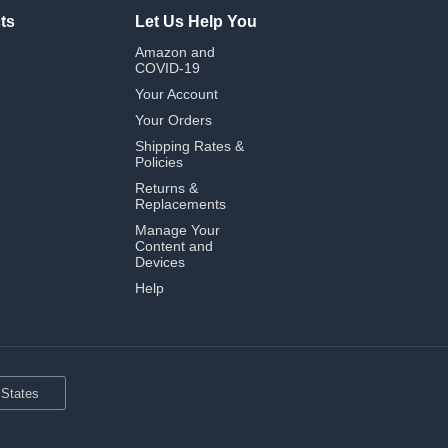
ts
Let Us Help You
Amazon and
COVID-19
Your Account
Your Orders
Shipping Rates &
Policies
Returns &
Replacements
Manage Your
Content and
Devices
Help
 States