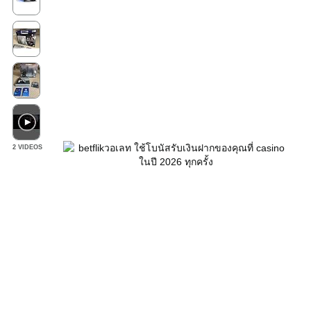
2 VIDEOS