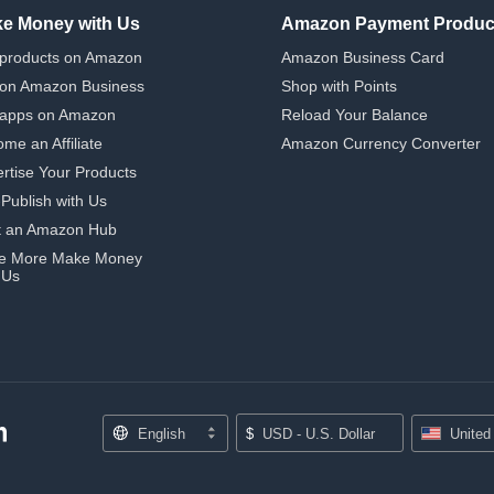
e Money with Us
Amazon Payment Produc
 products on Amazon
Amazon Business Card
 on Amazon Business
Shop with Points
 apps on Amazon
Reload Your Balance
me an Affiliate
Amazon Currency Converter
rtise Your Products
-Publish with Us
t an Amazon Hub
e More Make Money
 Us
English
$
USD - U.S. Dollar
United