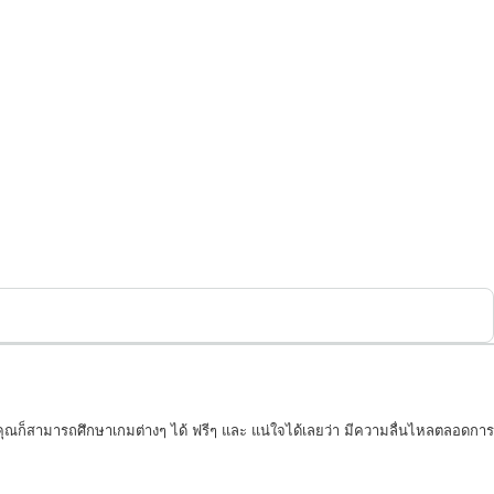
 คุณก็สามารถศึกษาเกมต่างๆ ได้ ฟรีๆ และ แน่ใจได้เลยว่า มีความลื่นไหลตลอดการ