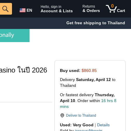
0
Returns
Hello, sign in
EN
& Orders
Cart
Account & Lists
Get free shipping to Thailand
casino ในปี 2026
Buy used:
$860.85
Delivery
Saturday, April 12
to
Thailand
Or fastest delivery
Thursday,
April 10
. Order within
16 hrs 8
mins
Deliver to
Thailand
Used: Very Good
|
Details
Sold by
jerseys4thewin