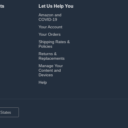
ts
Let Us Help You
Amazon and
COVID-19
Your Account
Your Orders
Shipping Rates &
Policies
Returns &
Replacements
Manage Your
Content and
Devices
Help
 States