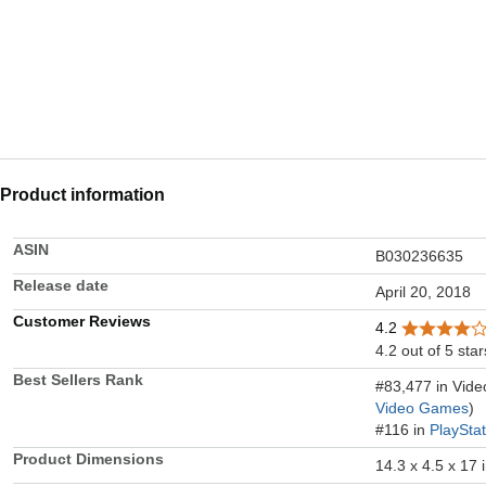
Product information
ASIN
B030236635
Release date
April 20, 2018
Customer Reviews
4.2
4.2 out of 5 star
Best Sellers Rank
#83,477 in Vid
Video Games
)
#116 in
PlaySta
Product Dimensions
14.3 x 4.5 x 17