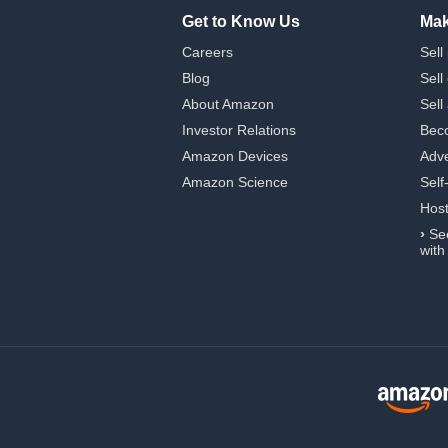
Get to Know Us
Mak
Careers
Sell
Blog
Sell
About Amazon
Sell
Investor Relations
Beco
Amazon Devices
Adve
Amazon Science
Self
Hos
›
Se
with