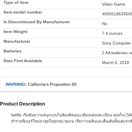
Type of item
Video Game
Item model number
465551863354
Is Discontinued By Manufacturer
No
Item Weight
7.4 ounces
Manufacturer
Sony Computer 
Batteries
2 AA batteries r
Date First Available
March 6, 2018
WARNING
:
California’s Proposition 65
Product Description
betflik เริ่มต้นความสนุกแบบไม่ต้องคิดเยอะเพียงแค่ลงทะเบียน คุณก็จะได้
สำรวจฟีเจอร์ใหม่ล่าสุดในทุกหมวดเกม เรียกว่าเพลินและตื่นเต้นตั้งแต่แรกส