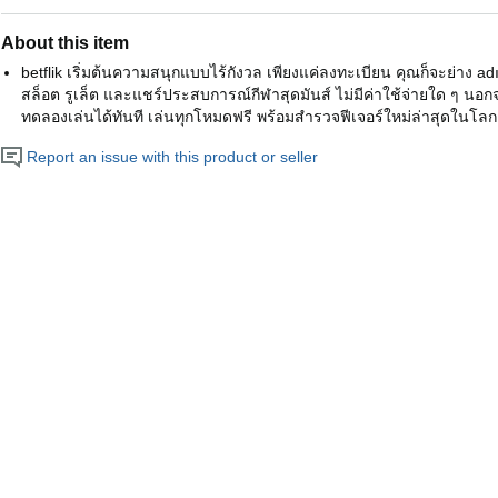
About this item
betflik เริ่มต้นความสนุกแบบไร้กังวล เพียงแค่ลงทะเบียน คุณก็จะย่าง ad
สล็อต รูเล็ต และแชร์ประสบการณ์กีฬาสุดมันส์ ไม่มีค่าใช้จ่ายใด ๆ นอก
ทดลองเล่นได้ทันที เล่นทุกโหมดฟรี พร้อมสำรวจฟีเจอร์ใหม่ล่าสุดในโล
Report an issue with this product or seller