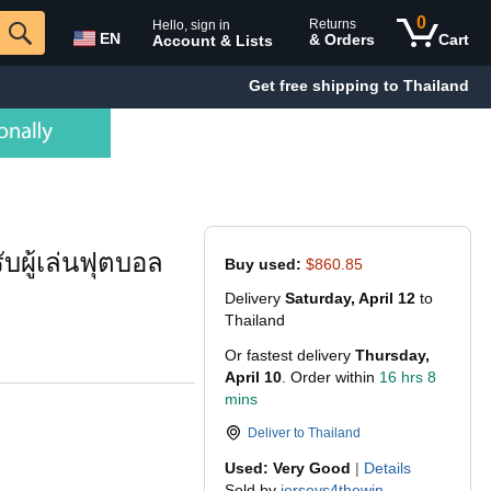
0
Returns
Hello, sign in
EN
& Orders
Cart
Account & Lists
Get free shipping to Thailand
ับผู้เล่นฟุตบอล
Buy used:
$860.85
Delivery
Saturday, April 12
to
Thailand
Or fastest delivery
Thursday,
April 10
. Order within
16 hrs 8
mins
Deliver to
Thailand
Used: Very Good
|
Details
Sold by
jerseys4thewin